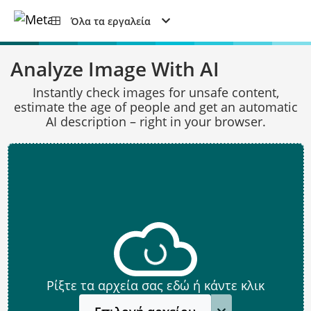
Όλα τα εργαλεία
Analyze Image With AI
Instantly check images for unsafe content,
estimate the age of people and get an automatic
AI description – right in your browser.
Ρίξτε τα αρχεία σας εδώ ή κάντε κλικ