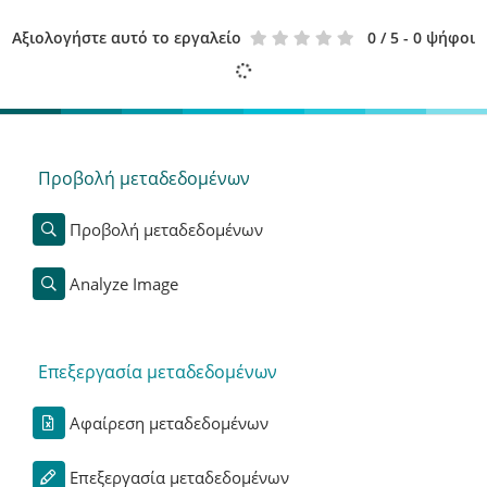
Αξιολογήστε αυτό το εργαλείο
0
/ 5 - 0 ψήφοι
Προβολή μεταδεδομένων
Προβολή μεταδεδομένων
Analyze Image
Επεξεργασία μεταδεδομένων
Αφαίρεση μεταδεδομένων
Επεξεργασία μεταδεδομένων