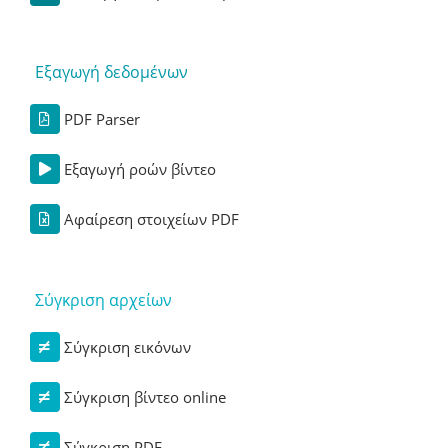
Εξαγωγή δεδομένων
PDF Parser
Εξαγωγή ροών βίντεο
Αφαίρεση στοιχείων PDF
Σύγκριση αρχείων
Σύγκριση εικόνων
Σύγκριση βίντεο online
Σύγκριση PDF