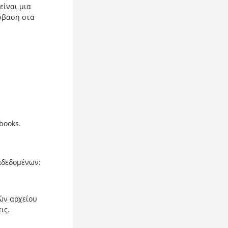
είναι μια
όσβαση στα
books.
αδεδομένων:
ών αρχείου
ις.