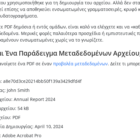
που χρησιμοποιήθηκε για τη δημιουργία του αρχείου. Αλλά δεν στα
εί επίσης να αποθηκεύει ενσωματωμένες γραμματοσειρές, κρυφό κ
 υδατογραφήματα.
τε PDF δημόσια ή εντός ομάδων, είναι καλό να ελέγχετε και να «κα
δεδομένα. Μερικές φορές παλαιότερα προσχέδια ή εμπιστευτικές 
ραμένουν ενσωματωμένες χωρίς να το γνωρίζετε.
αι Ένα Παράδειγμα Μεταδεδομένων Αρχείου
ανοίγετε ένα PDF σε έναν
προβολέα μεταδεδομένων
. Δείτε τι μπορε
: a8e70d3ce20214bb50f139a3429dfd4f
ς: John Smith
είου: Annual Report 2024
ρχείου: 54 kB
είου: PDF
α Δημιουργίας: April 10, 2024
: Adobe Acrobat Pro