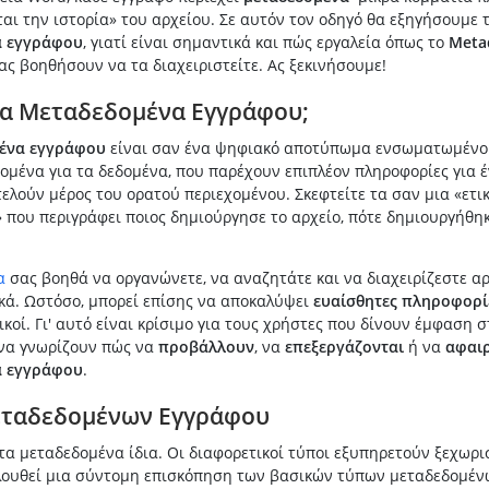
αι την ιστορία» του αρχείου. Σε αυτόν τον οδηγό θα εξηγήσουμε τ
α εγγράφου
, γιατί είναι σημαντικά και πώς εργαλεία όπως το
Meta
ς βοηθήσουν να τα διαχειριστείτε. Ας ξεκινήσουμε!
 τα Μεταδεδομένα Εγγράφου;
ένα εγγράφου
είναι σαν ένα ψηφιακό αποτύπωμα ενσωματωμένο 
δομένα για τα δεδομένα, που παρέχουν επιπλέον πληροφορίες για 
ελούν μέρος του ορατού περιεχομένου. Σκεφτείτε τα σαν μια «ετι
που περιγράφει ποιος δημιούργησε το αρχείο, πότε δημιουργήθηκ
α
σας βοηθά να οργανώνετε, να αναζητάτε και να διαχειρίζεστε α
κά. Ωστόσο, μπορεί επίσης να αποκαλύψει
ευαίσθητες πληροφορί
ικοί. Γι' αυτό είναι κρίσιμο για τους χρήστες που δίνουν έμφαση 
 να γνωρίζουν πώς να
προβάλλουν
, να
επεξεργάζονται
ή να
αφαι
α εγγράφου
.
εταδεδομένων Εγγράφου
 τα μεταδεδομένα ίδια. Οι διαφορετικοί τύποι εξυπηρετούν ξεχωρι
λουθεί μια σύντομη επισκόπηση των βασικών τύπων μεταδεδομέν