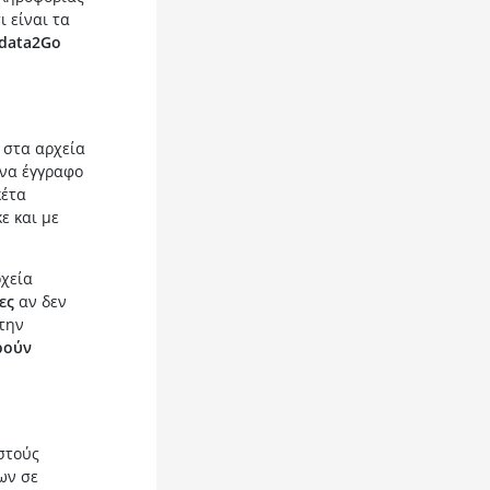
ι είναι τα
data2Go
στα αρχεία
ένα έγγραφο
κέτα
ε και με
ρχεία
ες
αν δεν
στην
ρούν
στούς
ων σε