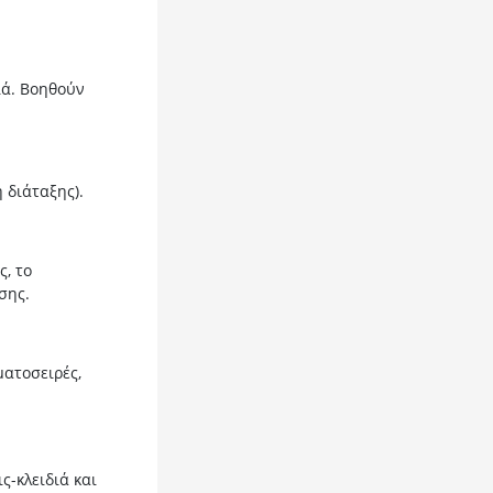
ιά. Βοηθούν
 διάταξης).
, το
σης.
ατοσειρές,
ς-κλειδιά και