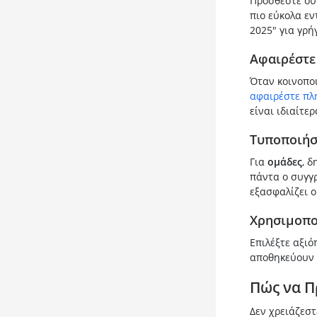
Προσθέστε ουσ
πιο εύκολα εν
2025" για γρή
Αφαιρέστε
Όταν κοινοπο
αφαιρέστε πλ
είναι ιδιαίτε
Τυποποιήσ
Για
ομάδες
, 
πάντα ο συγγρ
εξασφαλίζει 
Χρησιμοπο
Επιλέξτε αξιό
αποθηκεύουν 
Πώς να Π
Δεν χρειάζεστ