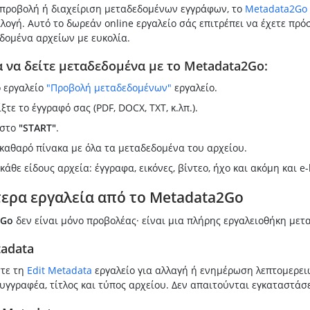
α προβολή ή διαχείριση μεταδεδομένων εγγράφων, το
Metadata2Go
ιλογή. Αυτό το δωρεάν online εργαλείο σάς επιτρέπει να έχετε πρ
δομένα αρχείων με ευκολία.
 να δείτε μεταδεδομένα με το Metadata2Go:
ο εργαλείο
"Προβολή μεταδεδομένων"
εργαλείο.
ξτε το έγγραφό σας (PDF, DOCX, TXT, κ.λπ.).
 στο
"START"
.
 καθαρό πίνακα με όλα τα μεταδεδομένα του αρχείου.
κάθε είδους αρχεία: έγγραφα, εικόνες, βίντεο, ήχο και ακόμη και e-
ερα εργαλεία από το Metadata2Go
2Go
δεν είναι μόνο προβολέας· είναι μια πλήρης εργαλειοθήκη μετ
tadata
τε τη
Edit Metadata
εργαλείο για αλλαγή ή ενημέρωση λεπτομερει
γγραφέα, τίτλος και τύπος αρχείου. Δεν απαιτούνται εγκαταστάσε