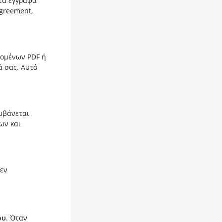
 τα έγγραφα
agreement,
δομένων PDF ή
ά σας. Αυτό
μβάνεται
ων και
δεν
ου
. Όταν