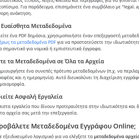
ιαστικούς τίτλους, λέξεις-κλειδιά και περιγραφές για να γίνονται
τοπίσιμα. Για παράδειγμα, επισημάνετε ένα συμβόλαιο με "legal, 
γορη ανάκτηση.
 Ευαίσθητα Μεταδεδομένα
ιείτε ένα PDF δημόσια, χρησιμοποιήστε έναν επεξεργαστή μεταδε
ήρως τα μεταδεδομένα PDF
για να προστατεύσετε την ιδιωτικότητ
ρα σημαντικό για νομικά ή εμπιστευτικά έγγραφα.
τε τα Μεταδεδομένα σε Όλα τα Αρχεία
δημιουργήστε ένα συνεπές πρότυπο μεταδεδομένων (π.χ. να περιλα
αφέας και η ημερομηνία). Αυτό διευκολύνει τη διαχείριση εγγράφ
ομοιομορφία.
ιείτε Ασφαλή Εργαλεία
πιστα εργαλεία που δίνουν προτεραιότητα στην ιδιωτικότητα και 
τα αρχεία σας μετά την επεξεργασία.
ροβάλετε Μεταδεδομένα Εγγράφου Online;
ε εξειδικευμένο λογισμικό για να ελέγξετε τα
μεταδεδομένα αρχεί