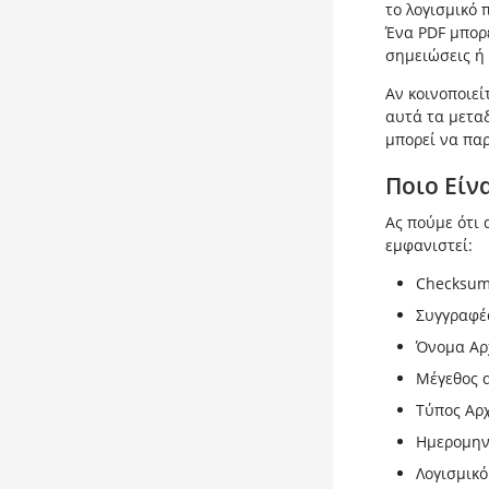
το λογισμικό 
Ένα PDF μπορ
σημειώσεις ή
Αν κοινοποιεί
αυτά τα μετα
μπορεί να πα
Ποιο Είν
Ας πούμε ότι 
εμφανιστεί:
Checksum
Συγγραφέα
Όνομα Αρχ
Μέγεθος α
Τύπος Αρχ
Ημερομηνί
Λογισμικό