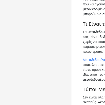
που «διηγούντ
μεταδεδομέν
μπορούν να σα
Τι Είναι
Τα
μεταδεδομ
σας. Είναι δε
χωρίς να αποτ
παρασκηνίου» 
ποιον τρόπο.
Μεταδεδομέν
αποτελεσματι
είστε προσεκτ
ιδιωτικότητα
μεταδεδομέν
Τύποι Μ
Δεν είναι όλα
σκοπούς. Ακο