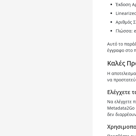
Έκδοση Αρ
Linearize
Αριθμός Σ
Γλώσσα: 
Αυτό το παράδ
έγγραφο στο 
Καλές Πρ
Η αποτελεσμα
να προστατεύσ
Ελέγχετε 
Να ελέγχετε π
Metadata2Go 
δεν διαρρέου
Χρησιμοπο