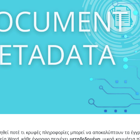
ηθεί ποτέ τι κρυφές πληροφορίες μπορεί να αποκαλύπτουν τα έγγ
εία Word, κάθε έγγραφο περιέχει
μεταδεδομένα
· μικρά κομμάτια 