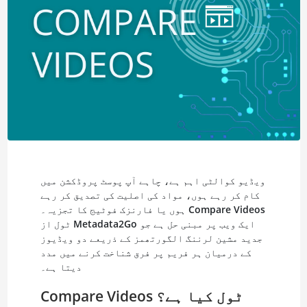
ویڈیو کوالٹی اہم ہے، چاہے آپ پوسٹ پروڈکشن میں
کام کر رہے ہوں، مواد کی اصلیت کی تصدیق کر رہے
Compare Videos
ہوں یا فارنزک فوٹیج کا تجزیہ۔
ایک ویب پر مبنی حل ہے جو
Metadata2Go
ٹول از
جدید مشین لرننگ الگورتھمز کے ذریعے دو ویڈیوز
کے درمیان ہر فریم پر فرق شناخت کرنے میں مدد
دیتا ہے۔
Compare Videos ٹول کیا ہے؟