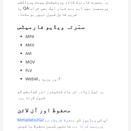
یہ بصیرت فارنزک کام، پروفیشنل پوسٹ پروڈکشن
یا QA پروسیسز میں اہم ہے، جہاں ایک بھی خراب
فریم قابل قبول نہیں ہو سکتا۔
سمَرتہ ویڈیو فارمیٹس
MP4
MKV
AVI
MOV
FLV
WebM، اور مزید!
یہ ٹول زیادہ تر عام کنٹینرز اور کوڈیکس کو
قبول کرتا ہے۔
محفوظ اور آن لائن
آپ کی ویڈیوز کو
محفوظ طریقے سے
Metadata2Go
پروسیس کرتا ہے
. فائلیں کبھی محفوظ یا شیئر