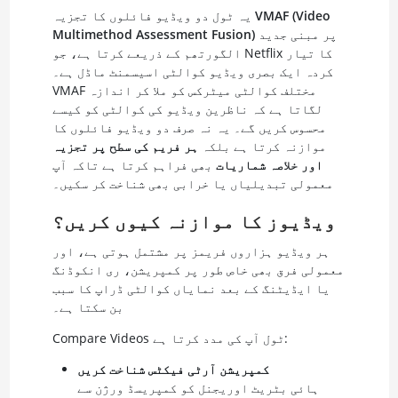
VMAF (Video
یہ ٹول دو ویڈیو فائلوں کا تجزیہ
پر مبنی جدید
Multimethod Assessment Fusion)
الگورتھم کے ذریعے کرتا ہے، جو Netflix کا تیار
کردہ ایک بصری ویڈیو کوالٹی اسیسمنٹ ماڈل ہے۔
VMAF مختلف کوالٹی میٹرکس کو ملا کر اندازہ
لگاتا ہے کہ ناظرین ویڈیو کی کوالٹی کو کیسے
محسوس کریں گے۔ یہ نہ صرف دو ویڈیو فائلوں کا
موازنہ کرتا ہے بلکہ
ہر فریم کی سطح پر تجزیہ
اور خلاصہ شماریات
بھی فراہم کرتا ہے تاکہ آپ
معمولی تبدیلیاں یا خرابی بھی شناخت کر سکیں۔
ویڈیوز کا موازنہ کیوں کریں؟
ہر ویڈیو ہزاروں فریمز پر مشتمل ہوتی ہے، اور
معمولی فرق بھی خاص طور پر کمپریشن، ری انکوڈنگ
یا ایڈیٹنگ کے بعد نمایاں کوالٹی ڈراپ کا سبب
بن سکتا ہے۔
Compare Videos ٹول آپ کی مدد کرتا ہے:
کمپریشن آرٹی فیکٹس شناخت کریں
ہائی بٹریٹ اوریجنل کو کمپریسڈ ورژن سے