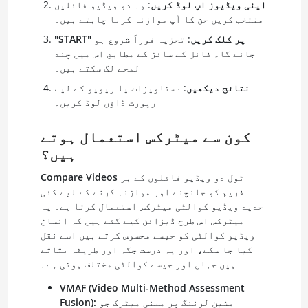
اپنی ویڈیوز اپ لوڈ کریں
: وہ دو ویڈیو فائلیں
منتخب کریں جن کا آپ موازنہ کرنا چاہتے ہیں۔
"START" پر کلک کریں
: تجزیہ فوراً شروع ہو
جائے گا۔ فائل کے سائز کے مطابق اس میں چند
لمحے لگ سکتے ہیں۔
نتائج دیکھیں
: دستاویزات یا ریویو کے لیے
رپورٹ ڈاؤن لوڈ کریں۔
کون سے میٹرکس استعمال ہوتے
ہیں؟
ٹول دو ویڈیو فائلوں کے ہر
Compare Videos
فریم کو جانچنے اور موازنہ کرنے کے لیے کئی
جدید ویڈیو کوالٹی میٹرکس استعمال کرتا ہے۔ یہ
میٹرکس اس طرح ڈیزائن کیے گئے ہیں کہ انسان
ویڈیو کوالٹی کو جیسے محسوس کرتے ہیں اسے نقل
کیا جا سکے، اور یہ درست جگہ اور طریقہ بتاتے
ہیں جہاں اور جیسے کوالٹی مختلف ہوتی ہے۔
VMAF (Video Multi-Method Assessment
مشین لرننگ پر مبنی میٹرک جو
Fusion):