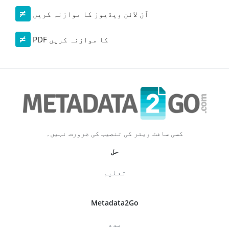
آن لائن ویڈیوز کا موازنہ کریں
PDF کا موازنہ کریں
کسی سافٹ ویئر کی تنصیب کی ضرورت نہیں۔
حل
تعلیم
Metadata2Go
مدد