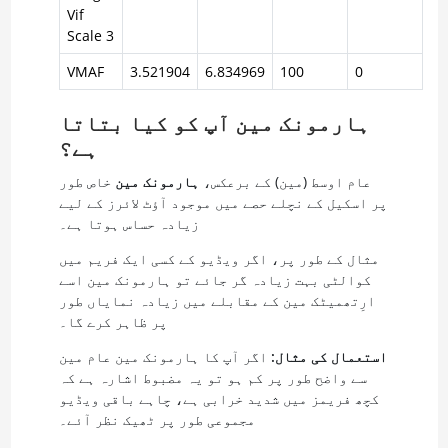
Vif
Scale 3
VMAF
3.521904
6.834969
100
0
ہارمونک مین آپ کو کیا بتاتا
ہے؟
عام اوسط (مین) کے برعکس،
ہارمونک مین
خاص طور
پر اسکیل کے نچلے حصے میں موجود آؤٹ لائرز کے لیے
زیادہ حساس ہوتا ہے۔
مثال کے طور پر، اگر ویڈیو کے کسی ایک فریم میں
کوالٹی بہت زیادہ گر جائے تو ہارمونک مین اسے
ارِتھمیٹک مین کے مقابلے میں زیادہ نمایاں طور
پر ظاہر کرے گا۔
استعمال کی مثال:
اگر آپ کا ہارمونک مین عام مین
سے واضح طور پر کم ہو تو یہ مضبوط اشارہ ہے کہ
کچھ فریمز میں شدید خرابی ہے، چاہے باقی ویڈیو
مجموعی طور پر ٹھیک نظر آئے۔