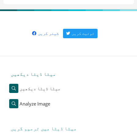
شیئر کریں
ٹوئیٹ کریں
میٹا ڈیٹا دیکھیں
میٹا ڈیٹا دیکھیں
Analyze Image
میٹا ڈیٹا میں ترمیم کریں