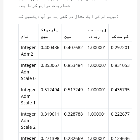
شماریات فراہم کرتا ہے۔
نیچے اس کی ایک مثال دی گئی ہے جو آپ دیکھیں گے:
زیادہ سے
ہارمونک
کم سے کم
زیادہ
مین
مین
نام
Integer
0.400486
0.407682
1.000001
0.297201
Adm2
Integer
0.853067
0.853484
1.000007
0.831053
Adm
Scale 0
Integer
0.512494
0.517249
1.000001
0.435795
Adm
Scale 1
Integer
0.319611
0.328788
1.000001
0.222677
Adm
Scale 2
Integer
0.271398
0.282669
1.000001
0.124636