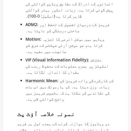
انسانوں کے ادراک کے مطابق ویڈیو کوالٹی کی
پیش گوئی کرتا ہے۔ زیادہ اسکور بہتر کوالٹی
ظاہر کرتا ہے (اسکیل: 0-100)۔
فریمز کے درمیان تفصیل کے تحفظ اور
ADM2:
ساختی درستگی کو ناپتا ہے۔
ویڈیو میں موشن انرجی کا تجزیہ
Motion:
کرتا ہے، جو موشن آرٹی فیکٹس کے فرق کو
جانچنے میں مفید ہے۔
مختلف
VIF (Visual Information Fidelity):
اسکیلز پر بصری معلومات کے محفوظ رہنے کی
مقدار کا اندازہ لگاتا ہے۔
کم کارکردگی والے فریمز کو
Harmonic Mean:
زیادہ وزن دیتا ہے۔ کم ہارمونک مین اس بات
کی نشاندہی کر سکتا ہے کہ مخصوص فریمز میں
واضح کوالٹی لاس ہے۔
نمونہ خلاصہ آؤٹ پٹ
دو ویڈیوز کا موازنہ کرنے کے بعد، ٹول ہر فریم
کے لیے تفصیلی کوالٹی اسکور اور ساتھ ہی خلاصہ