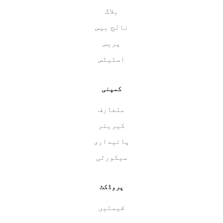
بلاگ
نالج بیس
پریس
اسٹیٹس
کمپنی
متعارف
کیریئر
پائیداری
سیکورٹی
پروڈکٹ
قیمتیں