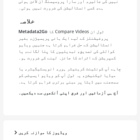
نہیں کی جاتیں، اور سارا پروسیسنگ آن لائن ہوتی
ہے، کسی انسٹالیشن کی ضرورت نہیں ہوتی۔
خلاصہ
کا Compare Videos ٹول ان
Metadata2Go
پروفیشنلز کے لیے ایک ہائی پریسیژن، بغیر
انسٹالیشن کے حل فراہم کرتا ہے جنہیں ویڈیو
کوالٹی کی تصدیق، تبدیلیوں کا پتا لگانے، یا
کمپریشن کے اثرات کا جائزہ لینے کی ضرورت ہو۔
چاہے آپ کونٹینٹ کریئیٹر ہوں، انویسٹیگیٹر، یا
میڈیا ٹیکنیشن، یہ ٹول آپ کو ویڈیو ایسیٹس کو
سمجھنے میں ڈیٹا پر مبنی برتری فراہم کرتا ہے۔
آج ہی آزمائیں اور فرق اپنی آنکھوں سے دیکھیں۔
ویڈیوز کا موازنہ کریں