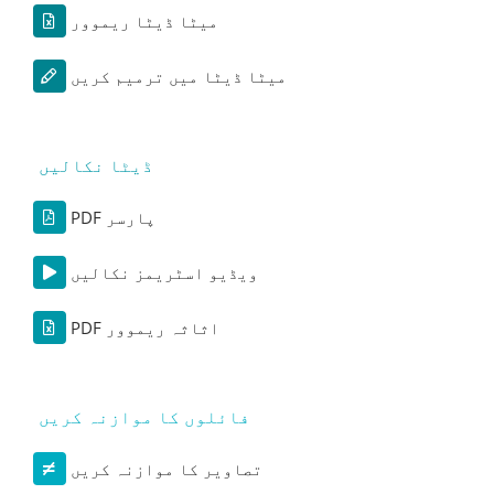
میٹا ڈیٹا ریموور
میٹا ڈیٹا میں ترمیم کریں
ڈیٹا نکالیں
PDF پارسر
ویڈیو اسٹریمز نکالیں
PDF اثاثہ ریموور
فائلوں کا موازنہ کریں
تصاویر کا موازنہ کریں