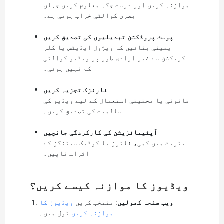
موازنہ کریں اور درست جگہ معلوم کریں جہاں
بصری کوالٹی خراب ہوتی ہے۔
پوسٹ پروڈکشن تبدیلیوں کی تصدیق کریں
یقینی بنائیں کہ ویژول ایڈیٹس یا کلر
کریکشن سے غیر ارادی طور پر ویڈیو کوالٹی
کم نہیں ہوئی۔
فارنزک تجزیہ کریں
قانونی یا تحقیقی استعمال کے لیے ویڈیو کی
سالمیت کی تصدیق کریں۔
آپٹیمائزیشن کی کارکردگی جانچیں
بٹریٹ میں کمی، فلٹرز یا کوڈیک سیٹنگز کے
اثرات ناپیں۔
ویڈیوز کا موازنہ کیسے کریں؟
ویب صفحہ کھولیں
: منتخب کریں
ویڈیوز کا
موازنہ کریں
ٹول میں۔