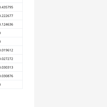
0.435795
0.222677
0.124636
0
0
0.019612
0.027272
0.030313
0.030876
0