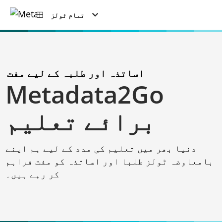
تمام ٹولز
اساتذہ اور طلبہ کے لیے مفت
Metadata2Go
برائے تعلیم
دنیا بھر میں تعلیم کی مدد کے لیے ہم اپنے
بامعاوضہ ٹولز طلبا اور اساتذہ کو مفت فراہم
کر رہے ہیں۔