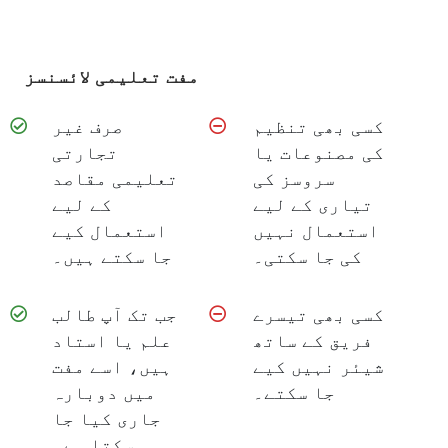
مفت تعلیمی لائسنسز
کسی بھی تنظیم
صرف غیر
کی مصنوعات یا
تجارتی
سروسز کی
تعلیمی مقاصد
تیاری کے لیے
کے لیے
استعمال نہیں
استعمال کیے
کی جا سکتی۔
جا سکتے ہیں۔
کسی بھی تیسرے
جب تک آپ طالب
فریق کے ساتھ
علم یا استاد
شیئر نہیں کیے
ہیں، اسے مفت
جا سکتے۔
میں دوبارہ
جاری کیا جا
سکتا ہے۔