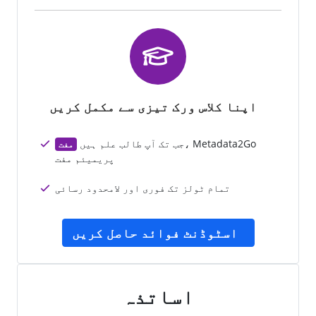
اپنا کلاس ورک تیزی سے مکمل کریں
جب تک آپ طالب علم ہیں، Metadata2Go
مفت
پریمیئم مفت
تمام ٹولز تک فوری اور لامحدود رسائی
اسٹوڈنٹ فوائد حاصل کریں
اساتذہ