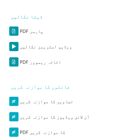
ڈیٹا نکالیں
PDF پارسر
ویڈیو اسٹریمز نکالیں
PDF اثاثہ ریموور
فائلوں کا موازنہ کریں
تصاویر کا موازنہ کریں
آن لائن ویڈیوز کا موازنہ کریں
PDF کا موازنہ کریں