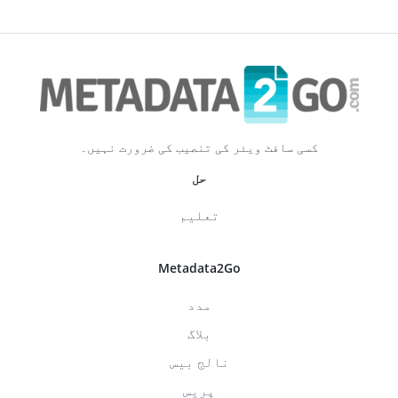
کسی سافٹ ویئر کی تنصیب کی ضرورت نہیں۔
حل
تعلیم
Metadata2Go
مدد
بلاگ
نالج بیس
پریس