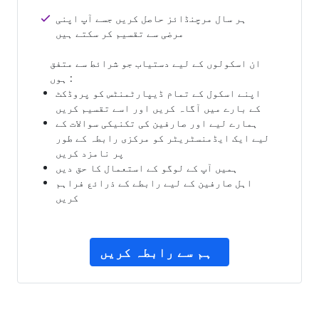
ہر سال مرچنڈائز حاصل کریں جسے آپ اپنی
مرضی سے تقسیم کر سکتے ہیں
ان اسکولوں کے لیے دستیاب جو شرائط سے متفق
ہوں :
اپنے اسکول کے تمام ڈیپارٹمنٹس کو پروڈکٹ
کے بارے میں آگاہ کریں اور اسے تقسیم کریں
ہمارے لیے اور صارفین کی تکنیکی سوالات کے
لیے ایک ایڈمنسٹریٹر کو مرکزی رابطہ کے طور
پر نامزد کریں
ہمیں آپ کے لوگو کے استعمال کا حق دیں
اہل صارفین کے لیے رابطے کے ذرائع فراہم
کریں
ہم سے رابطہ کریں