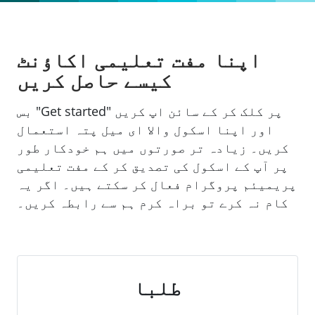
اپنا مفت تعلیمی اکاؤنٹ
کیسے حاصل کریں
بس "Get started" پر کلک کر کے سائن اپ کریں
اور اپنا اسکول والا ای میل پتہ استعمال
کریں۔ زیادہ تر صورتوں میں ہم خودکار طور
پر آپ کے اسکول کی تصدیق کر کے مفت تعلیمی
پریمیئم پروگرام فعال کر سکتے ہیں۔ اگر یہ
کام نہ کرے تو براہ کرم ہم سے رابطہ کریں۔
طلبا