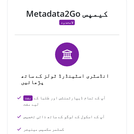
Metadata2Go کیمپس
لامحدود
انڈسٹری اسٹینڈرڈ ٹولز کے ساتھ
پڑھائیں
آپ کے تمام ڈیپارٹمنٹس اور طلبا کے
مفت
لیے مفت
آپ کے اسکول کے لوگو کے ساتھ ذاتی تخصیص
کسٹمر سکسیس مینیجر