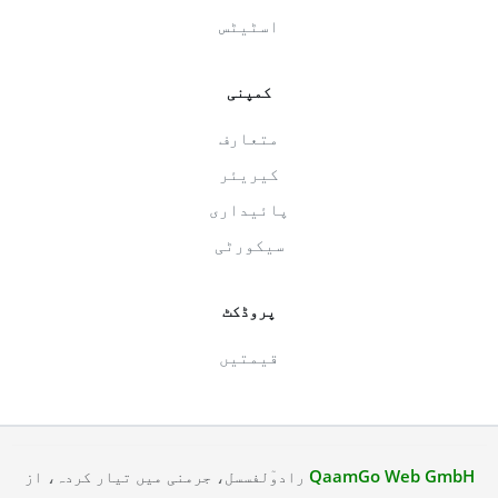
اسٹیٹس
کمپنی
متعارف
کیریئر
پائیداری
سیکورٹی
پروڈکٹ
قیمتیں
QaamGo Web GmbH
رادوٓلفسسل، جرمنی میں تیار کردہ، از