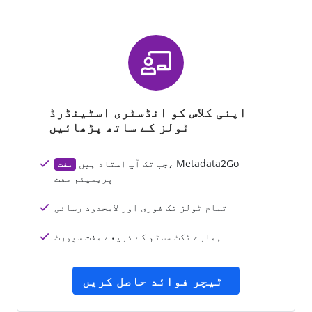
اپنی کلاس کو انڈسٹری اسٹینڈرڈ
ٹولز کے ساتھ پڑھائیں
جب تک آپ استاد ہیں، Metadata2Go
مفت
پریمیئم مفت
تمام ٹولز تک فوری اور لامحدود رسائی
ہمارے ٹکٹ سسٹم کے ذریعے مفت سپورٹ
ٹیچر فوائد حاصل کریں