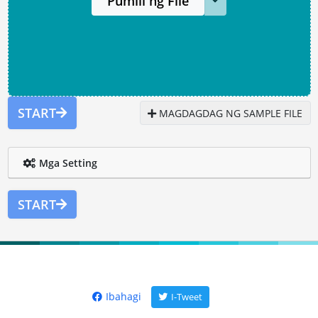
Pumili ng File
START
MAGDAGDAG NG SAMPLE FILE
Mga Setting
START
Ibahagi
I-Tweet