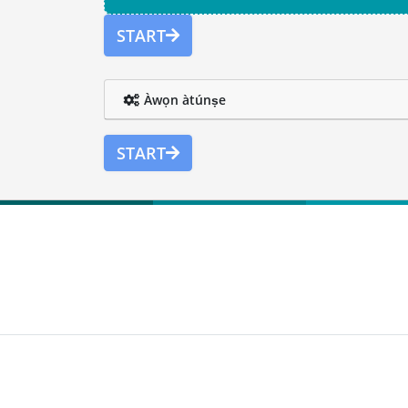
START
Àwọn àtúnṣe
START