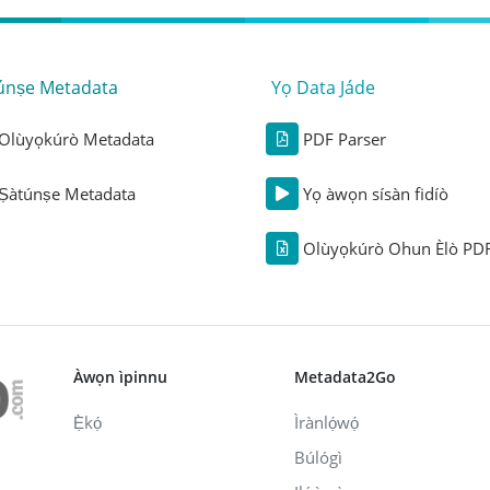
únṣe Metadata
Yọ Data Jáde
Olùyọkúrò Metadata
PDF Parser
Ṣàtúnṣe Metadata
Yọ àwọn sísàn fidíò
Olùyọkúrò Ohun Èlò PD
Àwọn ìpinnu
Metadata2Go
Ẹ̀kọ́
Ìrànlọ́wọ́
Búlógì