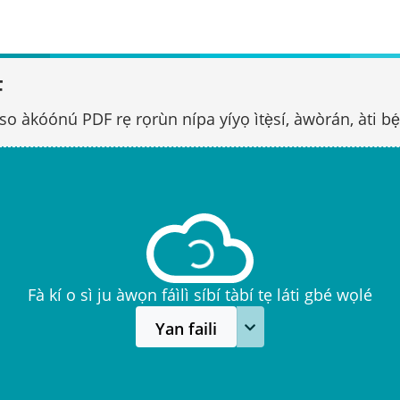
F
o àkóónú PDF rẹ rọrùn nípa yíyọ ìtẹ̀sí, àwòrán, àti bẹ́ẹ̀
Fà kí o sì ju àwọn fáìlì síbí tàbí tẹ láti gbé wọlé
Yan faili