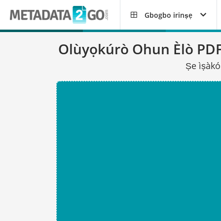
Gbogbo irinṣẹ
Olùyọkúrò Ohun Èlò PD
Ṣe ìṣàkós