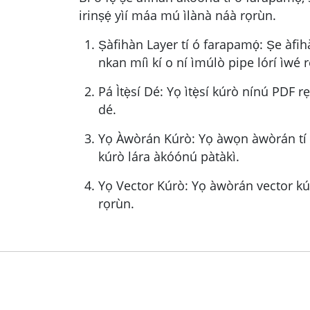
irinṣẹ́ yìí máa mú ìlànà náà rọrùn.
Ṣàfihàn Layer tí ó farapamọ́: Ṣe àfih
nkan míì kí o ní ìmúlò pipe lórí ìwé r
Pá Ìtẹ̀sí Dé: Yọ ìtẹ̀sí kúrò nínú PDF rẹ
dé.
Yọ Àwòrán Kúrò: Yọ àwọn àwòrán tí ń 
kúrò lára àkóónú pàtàkì.
Yọ Vector Kúrò: Yọ àwòrán vector kú
rọrùn.