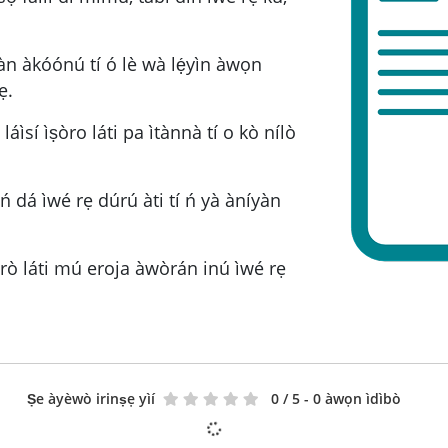
àn àkóónú tí ó lè wà lẹ́yìn àwọn
ẹ.
 láìsí ìṣòro láti pa ìtànnà tí o kò nílò
dá ìwé rẹ dúrú àti tí ń yà àníyàn
rò láti mú eroja àwòrán inú ìwé rẹ
Ṣe àyèwò irinṣẹ yìí
0
/ 5 - 0 àwọn ìdìbò