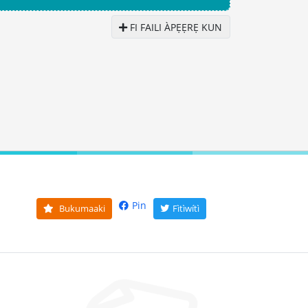
FI FAILI ÀPẸẸRẸ KUN
Pin
Bukumaaki
Fìtìwítì