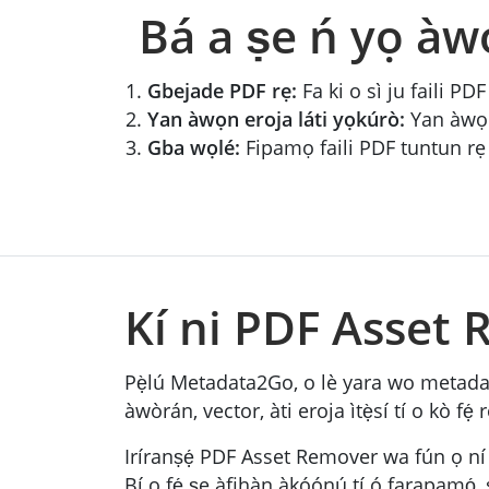
Bá a ṣe ń yọ àw
Gbejade PDF rẹ:
Fa ki o sì ju faili PDF
Yan àwọn eroja láti yọkúrò:
Yan àwọn i
Gba wọlé:
Fipamọ faili PDF tuntun rẹ l
Kí ni PDF Asset
Pẹ̀lú Metadata2Go, o lè yara wo metadat
àwòrán, vector, àti eroja ìtẹ̀sí tí o kò fẹ́ 
Iríranṣẹ́ PDF Asset Remover wa fún ọ ní
Bí o fẹ́ ṣe àfihàn àkóónú tí ó farapamọ́, 