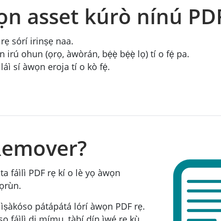
ọn asset kúrò nínú PD
 rẹ sórí irinṣẹ naa.
rú ohun (ọrọ, àwòrán, bẹ́ẹ̀ bẹ́ẹ̀ lọ) tí o fẹ́ pa.
áì sí àwọn eroja tí o kò fẹ́.
 Remover?
a fáìlì PDF rẹ kí o lè yọ àwọn
rọrùn.
 ìṣàkóso pátápátá lórí àwọn PDF rẹ.
sọ fáìlì di mímu, tàbí dín ìwé rẹ kù,