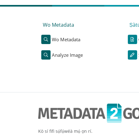
Wo Metadata
Ṣàt
Wo Metadata
Analyze Image
Kò sí fifi sọ́fọ́wéà mọ́ ọn rí.