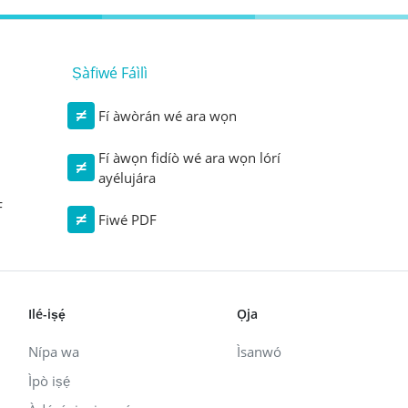
Ṣàfiwé Fáìlì
Fí àwòrán wé ara wọn
Fí àwọn fidíò wé ara wọn lórí
ayélujára
F
Fiwé PDF
Ilé-iṣẹ́
Ọja
Nípa wa
Ìsanwó
Ìpò iṣẹ́