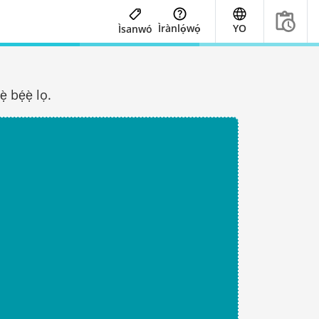
Ìrànlọ́wọ́
YO
Ìsanwó
 bẹ́ẹ̀ lọ.