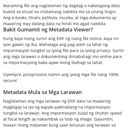
Maraming file ang naglalaman ng dagdag o nakatagong data
bukod sa visual na nilalamang nakikita mo sa unang tingin.
Ang e-books, litrato, pelikula, musika, at mga dokumento ay
maaaring may dalang data na hindi mo agad nakikita.
Bakit Gumamit ng Metadata Viewer?
Kung kaya mong suriin ang EXIF ng isang file online, kaya rin
iyon gawin ng iba. Mahalaga ang pag-alam sa lahat ng
impormasyon tungkol sa iyong file para sa iyong privacy. Suriin
ang mga larawan o dokumentong ibinabahagi mo online para
sa impormasyong baka ayaw mong ibahagi sa lahat.
Siyempre, pinoproseso namin ang iyong mga file nang 100%
secure!
Metadata Mula sa Mga Larawan
Naglalaman ang mga larawan ng EXIF data na maaaring
magbigay sa iyo ng kapaki-pakinabang na impormasyon
tungkol sa larawan. Ang impormasyon tulad ng shutter speed
at focal length ay nakaimbak sa loob ng image. Gayundin,
maaari mong malaman kung saan kinunan ang larawan sa