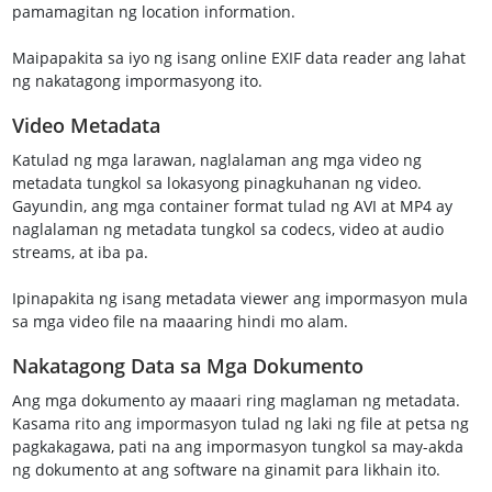
pamamagitan ng location information.
Maipapakita sa iyo ng isang online EXIF data reader ang lahat
ng nakatagong impormasyong ito.
Video Metadata
Katulad ng mga larawan, naglalaman ang mga video ng
metadata tungkol sa lokasyong pinagkuhanan ng video.
Gayundin, ang mga container format tulad ng AVI at MP4 ay
naglalaman ng metadata tungkol sa codecs, video at audio
streams, at iba pa.
Ipinapakita ng isang metadata viewer ang impormasyon mula
sa mga video file na maaaring hindi mo alam.
Nakatagong Data sa Mga Dokumento
Ang mga dokumento ay maaari ring maglaman ng metadata.
Kasama rito ang impormasyon tulad ng laki ng file at petsa ng
pagkakagawa, pati na ang impormasyon tungkol sa may-akda
ng dokumento at ang software na ginamit para likhain ito.