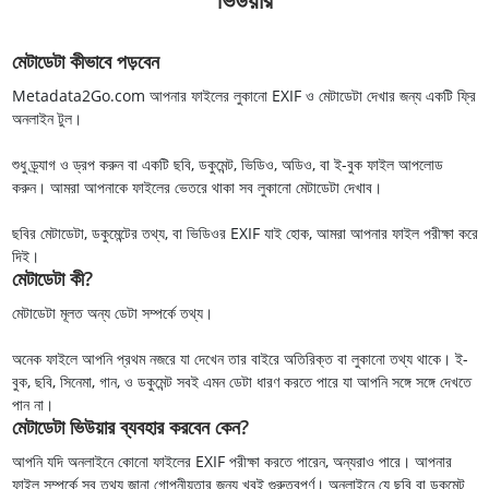
মেটাডেটা কীভাবে পড়বেন
Metadata2Go.com আপনার ফাইলের লুকানো EXIF ও মেটাডেটা দেখার জন্য একটি ফ্রি
অনলাইন টুল।
শুধু ড্র্যাগ ও ড্রপ করুন বা একটি ছবি, ডকুমেন্ট, ভিডিও, অডিও, বা ই-বুক ফাইল আপলোড
করুন। আমরা আপনাকে ফাইলের ভেতরে থাকা সব লুকানো মেটাডেটা দেখাব।
ছবির মেটাডেটা, ডকুমেন্টের তথ্য, বা ভিডিওর EXIF যাই হোক, আমরা আপনার ফাইল পরীক্ষা করে
দিই।
মেটাডেটা কী?
মেটাডেটা মূলত অন্য ডেটা সম্পর্কে তথ্য।
অনেক ফাইলে আপনি প্রথম নজরে যা দেখেন তার বাইরে অতিরিক্ত বা লুকানো তথ্য থাকে। ই-
বুক, ছবি, সিনেমা, গান, ও ডকুমেন্ট সবই এমন ডেটা ধারণ করতে পারে যা আপনি সঙ্গে সঙ্গে দেখতে
পান না।
মেটাডেটা ভিউয়ার ব্যবহার করবেন কেন?
আপনি যদি অনলাইনে কোনো ফাইলের EXIF পরীক্ষা করতে পারেন, অন্যরাও পারে। আপনার
ফাইল সম্পর্কে সব তথ্য জানা গোপনীয়তার জন্য খুবই গুরুত্বপূর্ণ। অনলাইনে যে ছবি বা ডকুমেন্ট