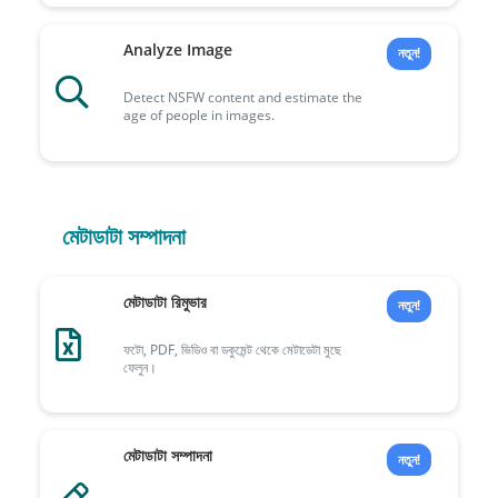
Analyze Image
নতুন!
Detect NSFW content and estimate the
age of people in images.
মেটাডাটা সম্পাদনা
মেটাডাটা রিমুভার
নতুন!
ফটো, PDF, ভিডিও বা ডকুমেন্ট থেকে মেটাডেটা মুছে
ফেলুন।
মেটাডাটা সম্পাদনা
নতুন!