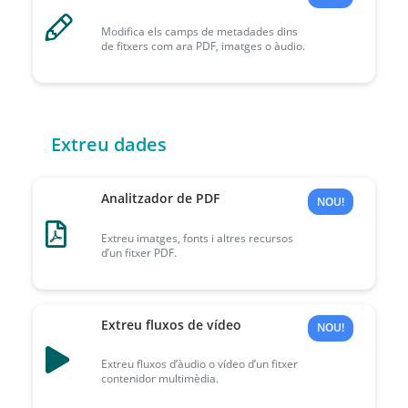
Modifica els camps de metadades dins
de fitxers com ara PDF, imatges o àudio.
Extreu dades
Analitzador de PDF
NOU!
Extreu imatges, fonts i altres recursos
d’un fitxer PDF.
Extreu fluxos de vídeo
NOU!
Extreu fluxos d’àudio o vídeo d’un fitxer
contenidor multimèdia.