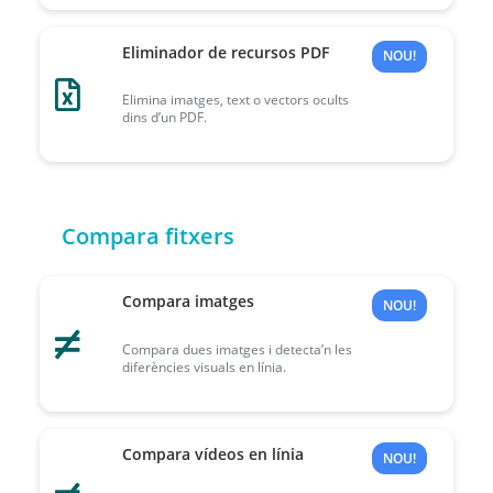
Eliminador de recursos PDF
NOU!
Elimina imatges, text o vectors ocults
dins d’un PDF.
Compara fitxers
Compara imatges
NOU!
Compara dues imatges i detecta’n les
diferències visuals en línia.
Compara vídeos en línia
NOU!