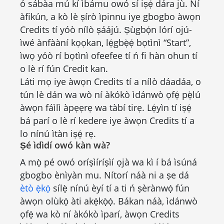
ó sábàa mú kí ìbámu owó sí iṣẹ́ dára jù. Ní
àfikún, a kò lè ṣírò ìpinnu iye gbogbo àwọn
Credits tí yóò nílò ṣáájú. Ṣùgbọ́n lórí ojú-
ìwé ànfààní kọọkan, lẹ́gbẹ̀ẹ́ bọtìnì “Start”,
ìwọ yóò rí bọtìnì ofeefee tí ń fi hàn ohun tí
o lè rí fún Credit kan.
Láti mọ iye àwọn Credits tí a nílò dáadáa, o
tún lè dán wa wò ní àkókò ìdánwò ọfẹ́ pẹ̀lú
àwọn fáìlì àpẹẹrẹ wa tàbí tirẹ. Lẹ́yìn tí iṣẹ́
bá parí o lè rí kedere iye àwọn Credits tí a
lo nínú ìtàn iṣẹ́ rẹ.
Ṣé ìdìdí owó kàn wà?
A mọ̀ pé owó oríṣìíríṣìí ọjà wa kì í bá ìsúná
gbogbo ènìyàn mu. Nítorí náà ni a ṣe dá
ètò ẹ̀kọ́
sílẹ̀ nínú èyí tí a ti ń ṣèrànwọ́ fún
àwọn olùkọ́ àti akẹ́kọ̀ọ́. Bákan náà, ìdánwò
ọfẹ́ wa kò ní àkókò ìparí, àwọn Credits