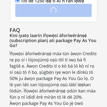
Títí dé 1250 iṣẹ́ tí AI ń ràn lọ́wọ́
FAQ
Kini iyatọ laarin ìfọwọ́si àforíwéránṣẹ́
(subscription plan) ati package Pay As You
Go?
Ìfọwọ́si àforíwéránṣẹ́ máa tún àwọn Credits
rẹ pọ sí i lójoojúmọ́ oṣù títí tí iwọ bá fi
fagilé e. Àwọn Credits tí o kò bá lò kò ní rọ
sí oṣù tó ń bọ, ṣùgbọ́n iye wọn le dínkù tó
50% ju àwọn package Pay As You Go lọ. O
lè yan láti san lójoojúmọ́ oṣù tàbí lẹ́ẹ̀kan
lódún. Ìfọwọ́si àforíwéránṣẹ́ ọdún kan máa
fún ọ ní ìdìdí èrè míràn tó lè dé 20%.
Àwọn package Pay As You Go jẹ́ owó