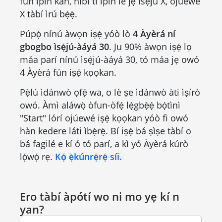
fún ìpín kan, níbi tí ìpín lè jẹ́ ìsẹ́jú X, ojúewé
X tàbí ìrú bẹ́ẹ̀.
Púpọ̀ nínú àwọn iṣẹ́ yóò lò
4 Àyèrá ní
gbogbo ìsẹ́jú-àáyá 30
. Ju 90% àwọn iṣẹ́ lọ
máa parí nínú ìsẹ́jú-àáyá 30, tó máa jẹ owó
4 Àyèrá fún iṣẹ́ kọọkan.
Pẹ̀lú ìdánwò ọfẹ́ wa, o lè ṣe ìdánwò àti ìṣírò
owó. Àmì aláwọ̀ òfun-òfẹ́ lẹ́gbẹ̀ẹ́ bọ́tìnì
"Start" lórí ojúewé iṣẹ́ kọọkan yóò fi owó
hàn kedere láti ìbẹ̀rẹ̀. Bí iṣẹ́ bá ṣìṣe tàbí o
bá fagilé e kí ó tó parí, a kì yó Àyèrá kúrò
lọ́wọ́ rẹ.
Kọ́ ẹ̀kúnrẹ́rẹ́ síi.
Ero tàbí àpótí wo ni mo yẹ kí n
yan?