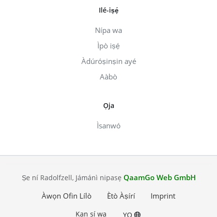
Ilé-iṣẹ́
Nípa wa
Ìpò iṣẹ́
Àdúróṣinṣin ayé
Aàbò
Ọja
Ìsanwó
QaamGo Web GmbH
Ṣe ní Radolfzell, Jámánì nipasẹ
Àwọn Ofin Lílò
Ètò Àṣírí
Imprint
Kan sí wa
YO