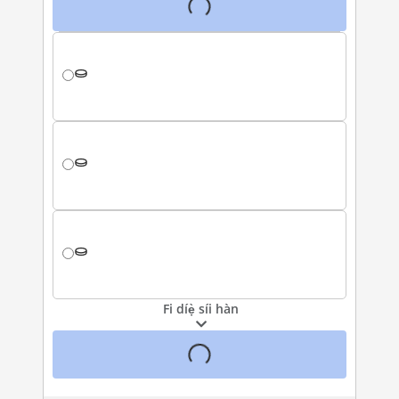
Fi díẹ̀ síi hàn