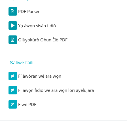
PDF Parser
Yọ àwọn sísàn fidíò
Olùyọkúrò Ohun Èlò PDF
Ṣàfiwé Fáìlì
Fí àwòrán wé ara wọn
Fí àwọn fidíò wé ara wọn lórí ayélujára
Fiwé PDF