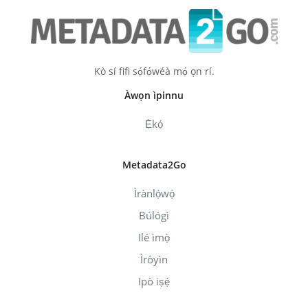
Kò sí fifi sọ́fọ́wéà mọ́ ọn rí.
Àwọn ìpinnu
Ẹ̀kọ́
Metadata2Go
Ìrànlọ́wọ́
Búlógì
Ilé ìmọ̀
Ìròyìn
Ipò iṣẹ́