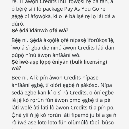
rẹ. Tí àwọn Credits inú ìfọwọ́si rẹ bá tán, a
ó bẹ̀rẹ̀ sí í lò package Pay As You Go rẹ
gẹ́gẹ́ bí àfọwọ́kà, kí o lè bá iṣẹ́ rẹ lọ láì dá a
dúró.
Ṣé ẹ̀dá ìdánwò ọfẹ́ wà?
Bẹ́ẹ̀ ni. Ṣẹ̀dá àkọọ́lẹ̀ ọfẹ́ nípasẹ̀ ìforúkọsílẹ̀,
ìwọ á sì gba díẹ̀ nínú àwọn Credits láti dán
púpọ̀ nínú àwọn ànfààní wò.
Ṣé ìwé-aṣẹ lọ́pọ̀ ènìyàn (bulk licensing)
wà?
Bẹ́ẹ̀ ni. A lè pín àwọn Credits nípasẹ̀
ànfààní ẹgbẹ́, tí olórí ẹgbẹ́ ń ṣàkóso. Nípa
ṣẹ̀dá ẹgbẹ́ kan kí o sì rà Credits, olórí ẹgbẹ́
lè jẹ́ kó rọrùn fún àwọn ọmọ ẹgbẹ́ tí a pè
láti wọlé àti láti lò àwọn Credits tí a pín pọ̀.
Ọ̀nà yìí ń jẹ́ kó rọrùn láti fipamọ́ ju bí a ṣe ń
rà ìwé-aṣẹ lọ́tọ̀ lọ́tọ̀ fún olùmúlò tàbí ibùsọ̀