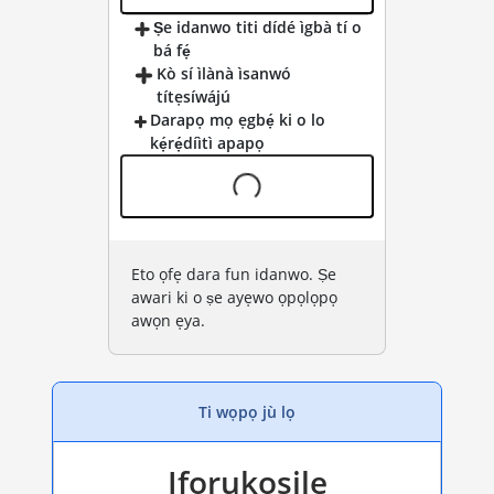
Ṣe idanwo titi dídé ìgbà tí o
bá fẹ́
Kò sí ìlànà ìsanwó
títẹsíwájú
Darapọ mọ ẹgbẹ́ ki o lo
kẹ́rẹ́díìtì apapọ
Eto ọfẹ dara fun idanwo. Ṣe
awari ki o ṣe ayẹwo ọpọlọpọ
awọn ẹya.
Ti wọpọ jù lọ
Iforukọsilẹ