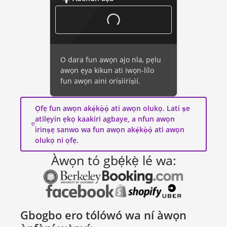
O dara fun awọn ajo nla, pẹlu
awọn ẹya kikun ati iwọn-lílo
fun awọn aini oríṣìíríṣìí.
Ọfẹ fun awọn akẹ́kọ̀ọ́ ati awọn olukọ. Lati ṣe
atilẹyin ẹkọ kaakiri agbaye, a nfun awọn
irinṣẹ sanwo wa fun awọn akẹ́kọ̀ọ́ ati awọn
olukọ ni ọfẹ.
Àwọn tó gbẹ́kẹ̀ lé wa:
Gbogbo ero tólówó wa ní àwọn