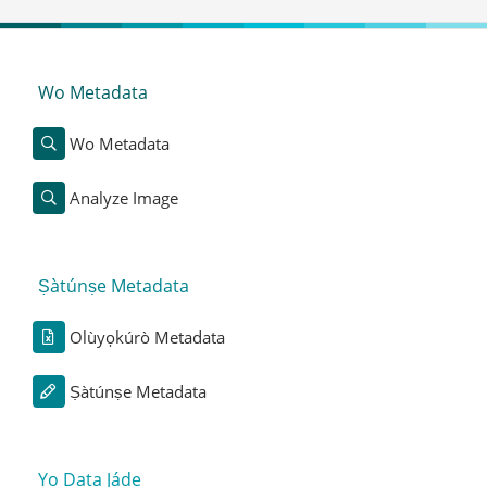
Wo Metadata
Wo Metadata
Analyze Image
Ṣàtúnṣe Metadata
Olùyọkúrò Metadata
Ṣàtúnṣe Metadata
Yọ Data Jáde