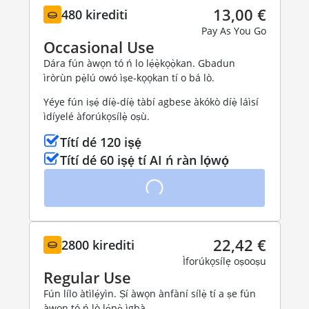
13,00 €
480 kirediti
Pay As You Go
Occasional Use
Dára fún àwọn tó ń lo lẹ́ẹ̀kọọ̀kan. Gbadun
ìròrùn pẹ̀lú owó ìṣe-kọọkan tí o bá lò.
Yéye fún iṣẹ́ díẹ̀-díẹ̀ tàbí agbese àkókò díẹ̀ láìsí
ìdíyelé àforúkọsílẹ̀ oṣù.
Títí dé 120 iṣẹ́
Títí dé 60 iṣẹ́ tí AI ń ràn lọ́wọ́
22,42 €
2800 kirediti
Ìforúkọsílẹ oṣooṣu
Regular Use
Fún lílo àtìlẹ́yìn. Ṣí àwọn ànfàní sílẹ̀ tí a ṣe fún
àwọn tó ń lò lọ́pọ̀ ìgbà.