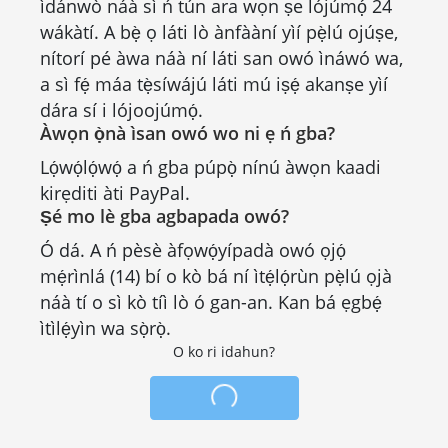
ìdánwò náà sì ń tún ara wọn ṣe lójúmọ́ 24
wákàtí. A bẹ̀ ọ láti lò ànfààní yìí pẹ̀lú ojúṣe,
nítorí pé àwa náà ní láti san owó ìnáwó wa,
a sì fẹ́ máa tẹ̀síwájú láti mú iṣẹ́ akanṣe yìí
dára sí i lójoojúmọ́.
Àwọn ọ̀nà ìsan owó wo ni ẹ ń gba?
Lọ́wọ́lọ́wọ́ a ń gba púpọ̀ nínú àwọn kaadi
kirẹditi àti PayPal.
Ṣé mo lè gba agbapada owó?
Ó dá. A ń pèsè àfọwọ́yípadà owó ọjọ́
mẹ́rìnlá (14) bí o kò bá ní ìtẹ́lọ́rùn pẹ̀lú ọjà
náà tí o sì kò tíì lò ó gan-an. Kan bá ẹgbẹ́
ìtìlẹ́yìn wa sọ̀rọ̀.
O ko ri idahun?