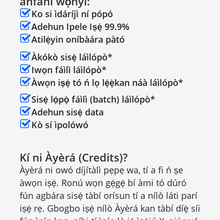
ànfàní wọ̀nyí:
Ko si ìdáríjì ní pópó
Adehun Ipele Iṣẹ́ 99.9%
Atilẹ́yin oníbàára pàtó
Àkókò sisẹ́ láìlópò*
Iwọn fáìlì láìlópò*
Àwọn iṣẹ́ tó ń lọ lẹ́ẹ̀kan náà láìlópò*
Sisẹ́ lọ́pọ̀ fáìlì (batch) láìlópò*
Adehun sisẹ́ data
Kò sí ìpolówó
Kí ni Àyèrá (Credits)?
Àyèrá ni owó díjítàlì pẹpẹ wa, tí a fi ń ṣe
àwọn iṣẹ́. Ronú wọn gẹ́gẹ́ bí àmi tó dúró
fún agbára sisẹ́ tàbí orísun tí a nílò láti parí
iṣẹ́ rẹ. Gbogbo iṣẹ́ nílò Àyèrá kan tàbí díẹ̀ síi