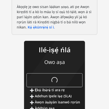
Àkọọlẹ jẹ owo sisan lẹ́ẹ̀kan ṣoṣo, ati pe Awọn
kirẹditi tí a kò lo máa lọ sí oṣù tó tẹ̀lé, wọn á sì
parí lẹ́yìn ọdún kan. Àwọn àfọwọ́kọ yìí jẹ́ kó
rọrùn láti rà Kirẹditi nígbà tí o bá nílò wọn
nìkan.
Kọ́ ẹ̀kúnrẹ́rẹ́ sí i.
Ilé-iṣẹ́ ńlá
Owo aṣa
ilé-iṣẹ ńlá
Ẹ̀kọ́ ìbẹ̀rẹ̀ ti ara rẹ
Adehun Ipele Iṣẹ (SLA)
Àwọn àṣàyàn ìsanwó rọrùn
Àdéhùn aṣa