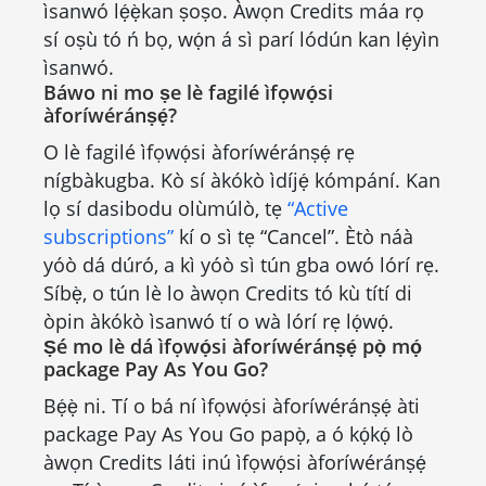
ìsanwó lẹ́ẹ̀kan ṣoṣo. Àwọn Credits máa rọ
sí oṣù tó ń bọ, wọ́n á sì parí lódún kan lẹ́yìn
ìsanwó.
Báwo ni mo ṣe lè fagilé ìfọwọ́si
àforíwéránṣẹ́?
O lè fagilé ìfọwọ́si àforíwéránṣẹ́ rẹ
nígbàkugba. Kò sí àkókò ìdíjẹ́ kómpání. Kan
lọ sí dasibodu olùmúlò, tẹ
“Active
subscriptions”
kí o sì tẹ “Cancel”. Ètò náà
yóò dá dúró, a kì yóò sì tún gba owó lórí rẹ.
Síbẹ̀, o tún lè lo àwọn Credits tó kù títí di
òpin àkókò ìsanwó tí o wà lórí rẹ lọ́wọ́.
Ṣé mo lè dá ìfọwọ́si àforíwéránṣẹ́ pọ̀ mọ́
package Pay As You Go?
Bẹ́ẹ̀ ni. Tí o bá ní ìfọwọ́si àforíwéránṣẹ́ àti
package Pay As You Go papọ̀, a ó kọ́kọ́ lò
àwọn Credits láti inú ìfọwọ́si àforíwéránṣẹ́