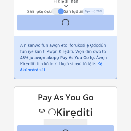
Fi díẹ̀ síi hàn
San lọ́sẹ̀ oṣù
San lọ́dún
Fipamọ́ 20%
A n sanwo fun awọn eto iforukọsilẹ Ọdọdún
fun iye kan ti Awọn Kirẹditi. Wọn din owo to
45% ju awọn akopọ Pay As You Go lọ.
Àwọn
Kirẹ́díìtì tí a kò lo kì í kọjá sí oṣù tó tẹ̀lé.
Kọ́
ẹ̀kúnrẹ́rẹ́ sí i.
Pay As You Go
Kirẹditi