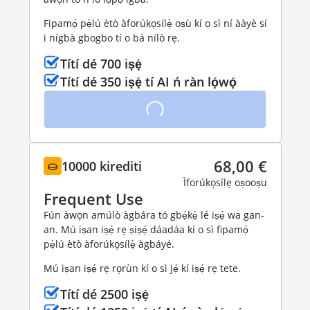
Fipamọ́ pẹ̀lú ètò àforúkọsílẹ̀ oṣù kí o sì ní ààyè sí
i nígbà gbogbo tí o bá nílò rẹ.
Títí dé 700 iṣẹ́
Títí dé 350 iṣẹ́ tí AI ń ràn lọ́wọ́
68,00 €
10000 kirediti
Ìforúkọsílẹ oṣooṣu
Frequent Use
Fún àwọn amúlò àgbára tó gbẹ́kẹ̀ lé iṣẹ́ wa gan-
an. Mú iṣan iṣẹ́ rẹ ṣiṣẹ́ dáadáa kí o sì fipamọ́
pẹ̀lú ètò àforúkọsílẹ̀ àgbáyé.
Mú iṣan iṣẹ́ rẹ rọrùn kí o sì jẹ́ kí iṣẹ́ rẹ tete.
Títí dé 2500 iṣẹ́