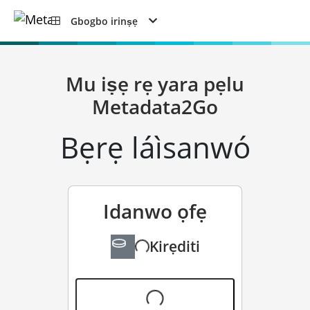
Gbogbo irinṣẹ
Mu iṣẹ rẹ yara pẹlu
Metadata2Go
Bẹrẹ láìsanwó
Idanwo ọfẹ
Kirẹditi
fẹẹrẹ