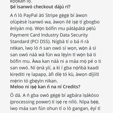
kọọkan lọ.
Ṣé ìsanwó checkout dájú rí?
A ń lò PayPal àti Stripe gẹ́gẹ́ bí àwọn
olùpèsè ìsanwó wa, àwọn ilé iṣẹ́ tí gbogbo
ènìyàn mọ̀. Wọ́n bófin mu pátápátá pẹ̀lú
Payment Card Industry Data Security
Standard (PCI DSS). Nígbà tí o bá ń rà
nǹkan, ìwọ ló ń san owó sí wọn, wọ́n á sì
san owó náà wá fún wa lẹ́yìn tí wọ́n bá ti
bófin mu. Àwa kan náà ni a máa mọ̀ pé o ti
san owó. Ní ọ̀nà yìí, a kì í gba nọ́ńbà kaadi
kirẹditi rẹ lapapọ, àfi díẹ̀ tó kù, àwọn díjìítì
mẹ́rin tó gbẹ́yìn nìkan.
Meloo ni iṣẹ́ kan ń na ní Credits?
Ó dá. A ń gba owó gẹ́gẹ́ bí agbára ìṣàkóso
(processing power) tí iṣẹ́ rẹ nílò. Nípa bẹ́ẹ̀,
ìwọ máa san fún ohun tí o lò gangan, èyí tí