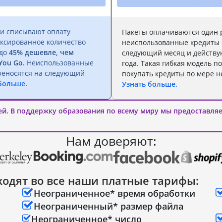
и списывают оплату
Пакеты оплачиваются один р
иксированное количество
неиспользованные кредиты 
 до
45% дешевле, чем
следующий месяц и действу
You Go.
Неиспользованные
года. Такая гибкая модель п
реносятся на следующий
покупать кредиты по мере н
больше.
Узнать больше.
ей. В поддержку образования по всему миру мы предоставля
Нам доверяют:
ходят во все наши платные тарифы:
Неограниченное* время обработки
Неограниченный* размер файла
Неограниченное* число