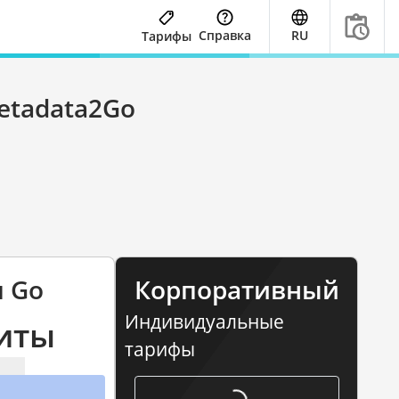
Справка
RU
Тарифы
etadata2Go
u Go
Корпоративный
Индивидуальные
иты
тарифы
для предприятий