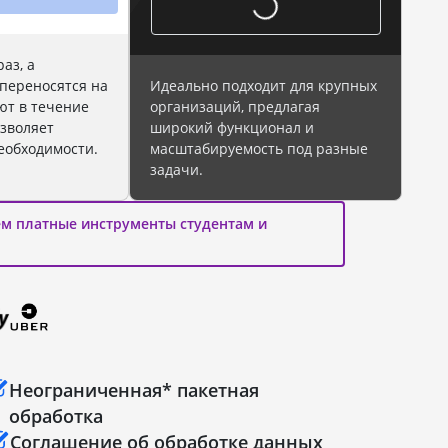
аз, а
переносятся на
Идеально подходит для крупных
ют в течение
организаций, предлагая
озволяет
широкий функционал и
еобходимости.
масштабируемость под разные
задачи.
ем платные инструменты студентам и
Неограниченная* пакетная
обработка
Соглашение об обработке данных