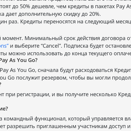
тоят до 50% дешевле, чем кредиты в пакетах Pay A
ка дает дополнительную скидку до 20%.
ин раз. Кредиты переносятся на следующий месяц 
 момент. Минимальный срок действия договора отс
ons”
и выберите “Cancel”. Подписка будет остановл
иты можно использовать до конца текущего оплач
Pay As You Go?
ет Pay As You Go, сначала будут расходоваться Кре
 You Go послужит резервом, чтобы вы могли продо
?
нт при регистрации, и вы получите несколько Кре
ие?
з командный функционал, который управляется вл
ет разрешить приглашенным участникам доступ и