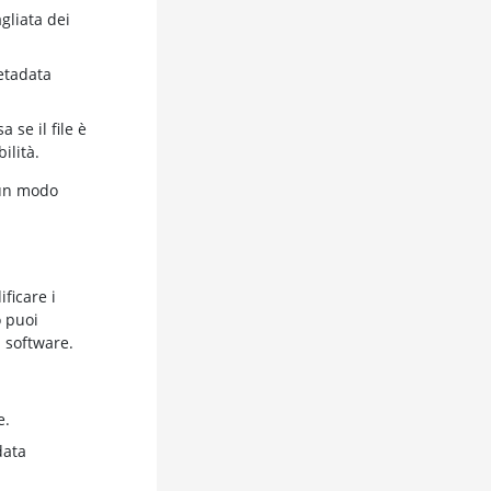
gliata dei
metadata
se il file è
ilità.
 un modo
?
ficare i
 puoi
 software.
e.
data