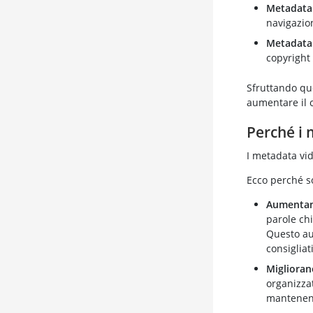
Metadata 
navigazio
Metadata 
copyright 
Sfruttando que
aumentare il c
Perché i 
I metadata vid
Ecco perché s
Aumentano
parole chi
Questo aum
consigliat
Miglioran
organizzat
mantenend