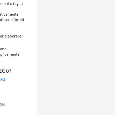
sioni o tag in
maticamente.
i sono forniti
er elaborare il
iono
emplicemente
a2Go?
ata
per i