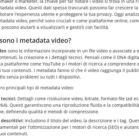
maker o marketer, la chiave per far notare i video si trova in una r
tadata video. Questi dati spesso trascurati possono far crescere la v
liorare l'esperienza utente e proteggere la tua privacy. Oggi anali
etadata video, perché sono cruciali e come piattaforme online, com
, possono aiutarti a visualizzarli e gestirli con facilità.
sono i metadata video?
deo
sono le informazioni incorporate in un file video o associate a 
ontenuti, la creazione e i dettagli tecnici. Pensali come il DNA digita
uta piattaforme come YouTube o i motori di ricerca a comprendere 
i tuoi contenuti. I metadata fanno sì che il video raggiunga il pubbl
to senza problemi su tutti i dispositivi.
ro principali tipi di metadata video:
tecnici:
Dettagli come risoluzione video, bitrate, formato file (ad e
264). Questi garantiscono una riproduzione fluida e la compatibilità
me, definendo qualità e metodi di compressione.
descrittivi:
Includono il titolo del video, la descrizione e i tag. Que
mentali per l'ottimizzazione per i motori di ricerca (SEO) e aiutano 
tuoi contenuti.