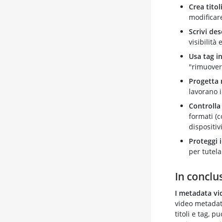
Crea titol
modificare
Scrivi desc
visibilità 
Usa tag in
"rimuover
Progetta 
lavorano i
Controlla 
formati (
dispositivi
Proteggi i
per tutela
In conclu
I metadata vi
video metadata
titoli e tag, p