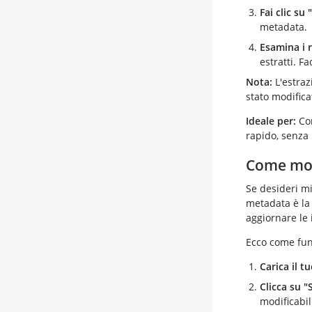
Fai clic su
metadata.
Esamina i r
estratti. F
Nota:
L'estraz
stato modific
Ideale per:
Con
rapido, senza 
Come mod
Se desideri mi
metadata è la
aggiornare le 
Ecco come fun
Carica il tu
Clicca su 
modificabil