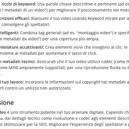
i ricchi di keyword:
Usa parole chiave descrittive e pertinenti (ad e
 i metadati di un video") per migliorare il posizionamento nei motor
rizioni efficaci:
Riassumi il tuo video usando keyword mirate per 
e coinvolgere gli spettatori.
telligenti:
Combina tag generali (ad es. "montaggio video") e specifi
e metadati da video") per una copertura più ampia.
miniature accattivanti:
Crea elementi visivi che invoglino al clic: l
nsieme ai metadati per aumentare il tasso di click.
i metadati tecnici:
Assicurati che il tuo video utilizzi codec (come H
come MP4) ampiamente supportati, per una riproduzione fluida su tu
.
l tuo lavoro:
Incorpora le informazioni sul copyright nei metadati 
rti contro un utilizzo non autorizzato.
sione
deo
è uno strumento potente nel tuo arsenale digitale. Capendo che
, dai dettagli tecnici come risoluzione e codec agli elementi descri
uoi ottimizzare per la SEO, migliorare l'esperienza degli spettatori e