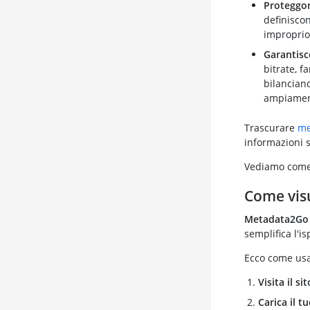
Proteggon
definiscon
improprio
Garantisc
bitrate, f
bilanciand
ampiamente
Trascurare
me
informazioni s
Vediamo come v
Come visu
Metadata2Go
semplifica l'i
Ecco come usar
Visita il sit
Carica il t