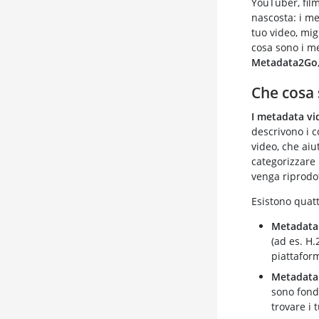
YouTuber, film
nascosta: i me
tuo video, mig
cosa sono i m
Metadata2Go
Che cosa 
I metadata vi
descrivono i c
video, che ai
categorizzare 
venga riprodot
Esistono quatt
Metadata 
(ad es. H.
piattafor
Metadata 
sono fonda
trovare i 