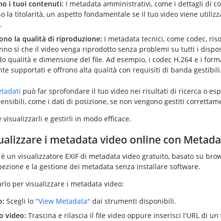
o i tuoi contenuti:
I metadata amministrativi, come i dettagli di co
o la titolarità, un aspetto fondamentale se il tuo video viene utiliz
.
ono la qualità di riproduzione:
I metadata tecnici, come codec, ris
anno sì che il video venga riprodotto senza problemi su tutti i disposi
o qualità e dimensione del file. Ad esempio, i codec H.264 e i for
 supportati e offrono alta qualità con requisiti di banda gestibili
tadati
può far sprofondare il tuo video nei risultati di ricerca o es
ensibili, come i dati di posizione, se non vengono gestiti correttam
isualizzarli e gestirli in modo efficace.
alizzare i metadata video online con Metad
è un visualizzatore EXIF di metadata video gratuito, basato su bro
spezione e la gestione dei metadata senza installare software.
lo per visualizzare i metadata video:
o:
Scegli lo
"View Metadata"
dai strumenti disponibili.
uo video:
Trascina e rilascia il file video oppure inserisci l'URL di un