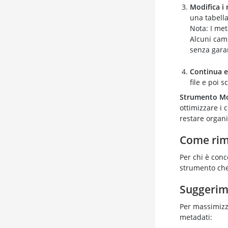
Modifica i
una tabella
Nota: I met
Alcuni camp
senza gara
Continua e
file e poi 
Strumento Mo
ottimizzare i
restare organi
Come rim
Per chi è conc
strumento che 
Suggerime
Per massimizza
metadati: