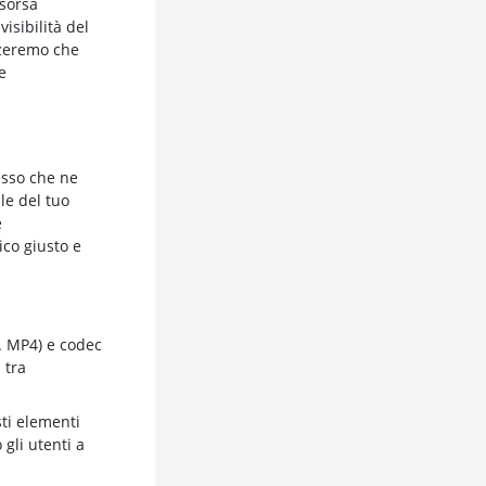
isorsa
isibilità del
zzeremo che
e
esso che ne
le del tuo
e
ico giusto e
s. MP4) e codec
 tra
sti elementi
gli utenti a