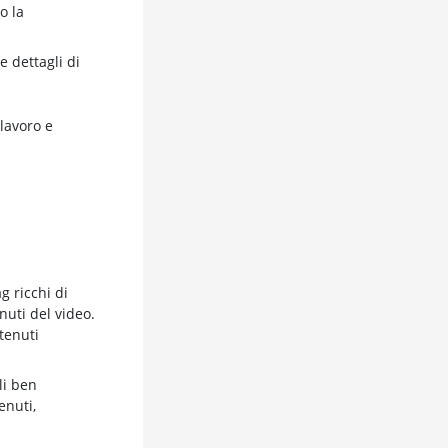
o la
e dettagli di
 lavoro e
g ricchi di
nuti del video.
tenuti
li ben
enuti,