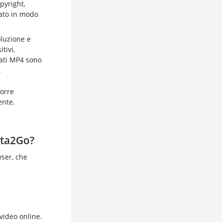
pyright,
zato in modo
oluzione e
tivi,
mati MP4 sono
.
porre
ente.
ata2Go?
wser, che
 video online.