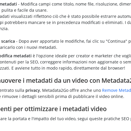
 metadati
- Modifica campi come titolo, nome file, risoluzione, dimen
 pulita e facile da usare.
adati visualizzati riflettono ciò che è stato possibile estrarre auto
i potrebbero mancare se in precedenza modificati o eliminati. I dat
nzia.
 scarica
- Dopo aver apportato le modifiche, fai clic su "Continua" p
scaricarlo con i nuovi metadati.
difica metadati
è l'opzione ideale per creator e marketer che vogl
 contenuti per la SEO, correggere informazioni non aggiornate o s
zzati. E avviene tutto in modo rapido, direttamente dal browser!
uovere i metadati da un video con Metadat
entrato sulla
privacy
, Metadata2Go offre anche uno
Remove Metad
rimuove i dettagli sensibili prima di pubblicare il video online.
nti per ottimizzare i metadati video
re la portata e l'impatto del tuo video, segui queste pratiche SEO 