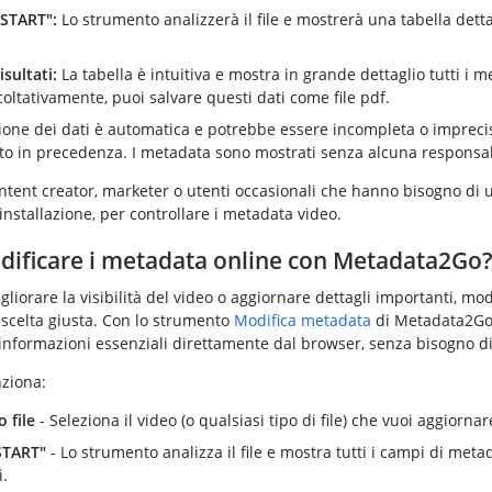
 "START":
Lo strumento analizzerà il file e mostrerà una tabella detta
isultati:
La tabella è intuitiva e mostra in grande dettaglio tutti i 
acoltativamente, puoi salvare questi dati come file pdf.
ione dei dati è automatica e potrebbe essere incompleta o imprecisa 
ato in precedenza. I metadata sono mostrati senza alcuna responsab
tent creator, marketer o utenti occasionali che hanno bisogno di
installazione, per controllare i metadata video.
ificare i metadata online con Metadata2Go
gliorare la visibilità del video o aggiornare dettagli importanti, modi
 scelta giusta. Con lo strumento
Modifica metadata
di Metadata2Go
informazioni essenziali direttamente dal browser, senza bisogno di
ziona:
o file
- Seleziona il video (o qualsiasi tipo di file) che vuoi aggiornar
"START"
- Lo strumento analizza il file e mostra tutti i campi di meta
i.