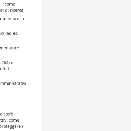
s. "come
i di ricerca.
aumentare la
ci (ad es.
e miniature
.264) e
tti i
amministrativi
 cos'è il
ttivi come
 proteggere i