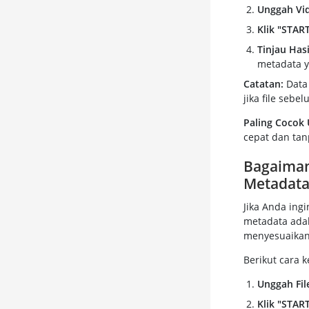
Unggah Vi
Klik "START
Tinjau Hasi
metadata y
Catatan:
Data 
jika file seb
Paling Cocok 
cepat dan tan
Bagaiman
Metadat
Jika Anda ing
metadata ada
menyesuaikan 
Berikut cara k
Unggah Fil
Klik "STAR