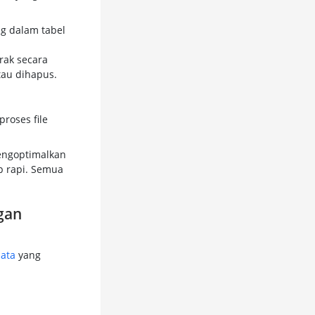
ag dalam tabel
rak secara
tau dihapus.
roses file
mengoptimalkan
p rapi. Semua
gan
ata
yang