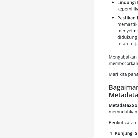
Lindungi 
kepemilik
Pastikan 
memastika
menyeimba
didukung 
tetap ter
Mengabaikan
membocorkan in
Mari kita pah
Bagaiman
Metadat
Metadata2Go
memudahkan A
Berikut cara 
Kunjungi S