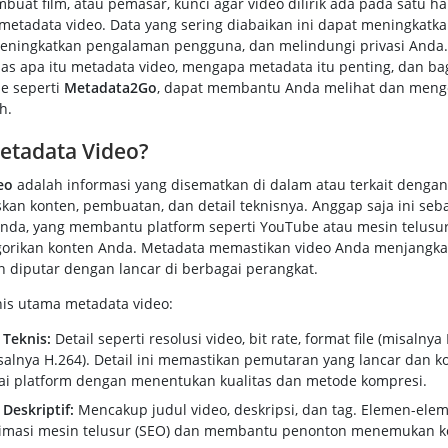
buat film, atau pemasar, kunci agar video dilirik ada pada satu ha
metadata video. Data yang sering diabaikan ini dapat meningkatka
eningkatkan pengalaman pengguna, dan melindungi privasi Anda. H
s apa itu metadata video, mengapa metadata itu penting, dan b
ne seperti
Metadata2Go
, dapat membantu Anda melihat dan meng
h.
Metadata Video?
eo
adalah informasi yang disematkan di dalam atau terkait dengan 
kan konten, pembuatan, dan detail teknisnya. Anggap saja ini se
 Anda, yang membantu platform seperti YouTube atau mesin telu
orikan konten Anda. Metadata memastikan video Anda menjangka
n diputar dengan lancar di berbagai perangkat.
is utama metadata video:
Teknis:
Detail seperti resolusi video, bit rate, format file (misalnya
salnya H.264). Detail ini memastikan pemutaran yang lancar dan ko
ai platform dengan menentukan kualitas dan metode kompresi.
Deskriptif:
Mencakup judul video, deskripsi, dan tag. Elemen-elem
timasi mesin telusur (SEO) dan membantu penonton menemukan k