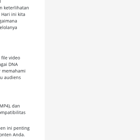
l
n keterlihatan
ari ini kita
agaimana
elolanya
file video
bagai DNA
sur memahami
u audiens
 MP4), dan
mpatibilitas
en ini penting
onten Anda.