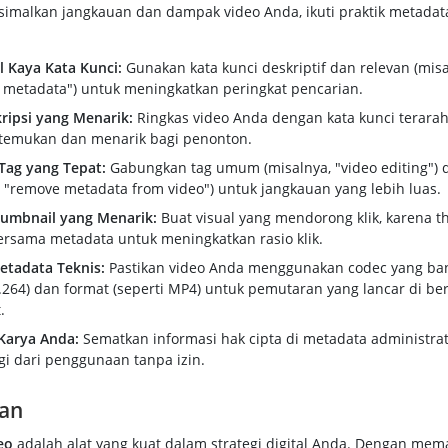
malkan jangkauan dan dampak video Anda, ikuti praktik metadat
l Kaya Kata Kunci:
Gunakan kata kunci deskriptif dan relevan (misa
o metadata") untuk meningkatkan peringkat pencarian.
kripsi yang Menarik:
Ringkas video Anda dengan kata kunci terarah
temukan dan menarik bagi penonton.
Tag yang Tepat:
Gabungkan tag umum (misalnya, "video editing") d
, "remove metadata from video") untuk jangkauan yang lebih luas.
umbnail yang Menarik:
Buat visual yang mendorong klik, karena 
ersama metadata untuk meningkatkan rasio klik.
etadata Teknis:
Pastikan video Anda menggunakan codec yang ba
H.264) dan format (seperti MP4) untuk pemutaran yang lancar di be
.
Karya Anda:
Sematkan informasi hak cipta di metadata administrat
i dari penggunaan tanpa izin.
an
eo
adalah alat yang kuat dalam strategi digital Anda. Dengan mem