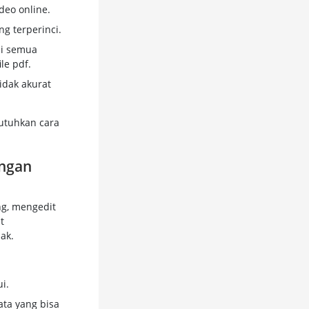
deo online.
g terperinci.
ci semua
le pdf.
idak akurat
utuhkan cara
engan
ng, mengedit
t
ak.
i.
ta yang bisa