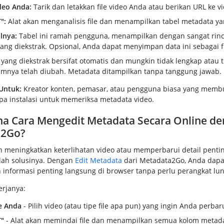
deo Anda:
Tarik dan letakkan file video Anda atau berikan URL ke vi
":
Alat akan menganalisis file dan menampilkan tabel metadata yan
lnya:
Tabel ini ramah pengguna, menampilkan dengan sangat rin
ang diekstrak. Opsional, Anda dapat menyimpan data ini sebagai fi
yang diekstrak bersifat otomatis dan mungkin tidak lengkap atau t
elumnya telah diubah. Metadata ditampilkan tanpa tanggung jawab.
Untuk:
Kreator konten, pemasar, atau pengguna biasa yang memb
pa instalasi untuk memeriksa metadata video.
a Cara Mengedit Metadata Secara Online d
a2Go?
in meningkatkan keterlihatan video atau memperbarui detail penti
lah solusinya. Dengan
Edit Metadata
dari Metadata2Go, Anda dapa
informasi penting langsung di browser tanpa perlu perangkat lun
erjanya:
e Anda
- Pilih video (atau tipe file apa pun) yang ingin Anda perbaru
T"
- Alat akan memindai file dan menampilkan semua kolom metada