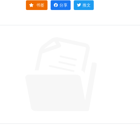
书签
分享
推文