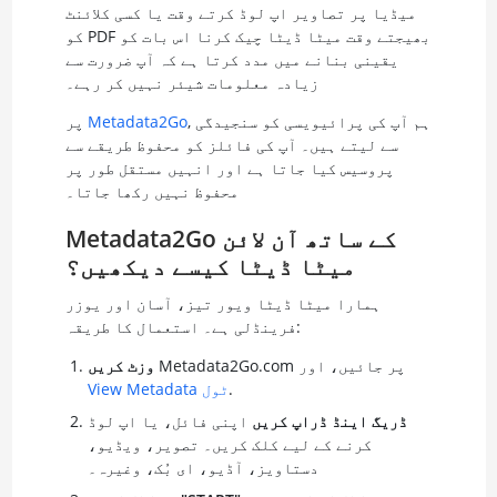
میڈیا پر تصاویر اپ لوڈ کرتے وقت یا کسی کلائنٹ
کو PDF بھیجتے وقت میٹا ڈیٹا چیک کرنا اس بات کو
یقینی بنانے میں مدد کرتا ہے کہ آپ ضرورت سے
زیادہ معلومات شیئر نہیں کر رہے۔
, ہم آپ کی پرائیویسی کو سنجیدگی
Metadata2Go
پر
سے لیتے ہیں۔ آپ کی فائلز کو محفوظ طریقے سے
پروسیس کیا جاتا ہے اور انہیں مستقل طور پر
محفوظ نہیں رکھا جاتا۔
Metadata2Go کے ساتھ آن لائن
میٹا ڈیٹا کیسے دیکھیں؟
ہمارا میٹا ڈیٹا ویور تیز، آسان اور یوزر
فرینڈلی ہے۔ استعمال کا طریقہ:
Metadata2Go.com پر جائیں، اور
وزٹ کریں
.
View Metadata ٹول
ڈریگ اینڈ ڈراپ کریں
اپنی فائل، یا اپ لوڈ
کرنے کے لیے کلک کریں۔ تصویر، ویڈیو،
دستاویز، آڈیو، ای بُک، وغیرہ۔