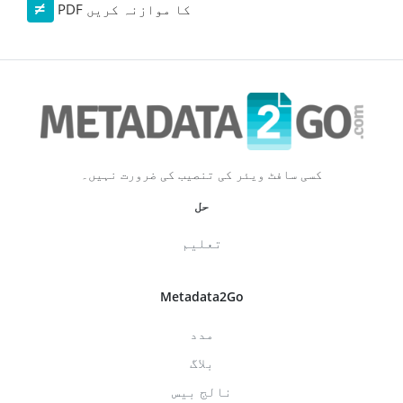
PDF کا موازنہ کریں
کسی سافٹ ویئر کی تنصیب کی ضرورت نہیں۔
حل
تعلیم
Metadata2Go
مدد
بلاگ
نالج بیس