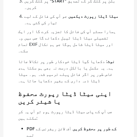
بٹن پر کلک کر کے تصدیق
"START"
پر کلک کریں
کریں۔
میٹا ڈیٹا رپورٹ دیکھیں
جو آپ کی فائل کے لیے
تیار کی گئی ہے۔
ہمارا سسٹم آپ کی فائل کا تجزیہ کرے گا اور ایک
تفصیلی میٹا ڈیٹا ٹیبل دکھائے گا جس میں وہ
تمام EXIF اور میٹا ڈیٹا شامل ہوگا جو ہم نکال
سکے۔
نوٹ:
دکھایا گیا ڈیٹا خودکار طور پر نکالا جاتا
ہے۔ یہ مکمل یا بالکل درست نہ بھی ہو سکتا ہے،
خاص طور پر اگر فائل پہلے ترمیم شدہ ہو۔ میٹا
ڈیٹا ذمہ داری کے بغیر دکھایا جاتا ہے۔
اپنی میٹا ڈیٹا رپورٹ محفوظ
یا شیئر کریں
جب آپ کے پاس میٹا ڈیٹا رپورٹ ہو، تو آپ یہ کر
سکتے ہیں:
PDF کے طور پر محفوظ کریں
آف لائن ریفرنس کے
لیے