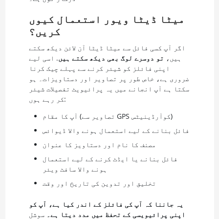
میٹا ڈیٹا ویور استعمال کیوں
کریں؟
اگر آپ کسی فائل سے میٹا ڈیٹا آن لائن دیکھ سکتے
ہیں،
تو دوسرے لوگ بھی دیکھ سکتے ہیں
. اسی لیے
اپنی فائلز کو شیئر کرنے سے پہلے چیک کرنا
ضروری ہے، خاص طور پر تصاویر اور دستاویزات۔ ہو
سکتا ہے آپ انجانے میں یہ پرائیویٹ تفصیلات شیئر
کر رہے ہوں:
آپ کا مقام (تصاویر سے GPS کوآرڈینیٹس)
فائل بنانے کے لیے استعمال ہونے والا ڈیوائس
مصنف کا نام اور دستاویز کا عنوان
فائل بنانے یا ایڈٹ کرنے کے لیے استعمال
ہونے والا سافٹ ویئر
تخلیق اور تدوین کی تاریخ اور وقت
یہ جاننا کہ آپ کی فائلز کے اندر کیا ہے، آپ کو
اپنی پرائیویسی کے تحفظ میں مدد دیتا ہے۔
سوشل