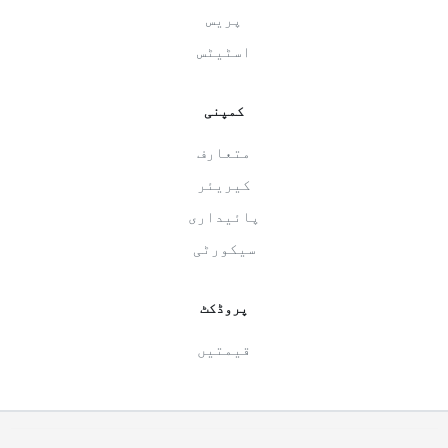
پریس
اسٹیٹس
کمپنی
متعارف
کیریئر
پائیداری
سیکورٹی
پروڈکٹ
قیمتیں