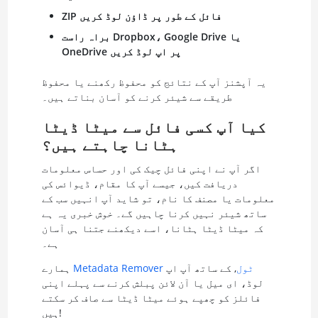
ZIP فائل کے طور پر ڈاؤن لوڈ کریں
براہ راست Dropbox، Google Drive یا
OneDrive پر اپ لوڈ کریں
یہ آپشنز آپ کے نتائج کو محفوظ رکھنے یا محفوظ
طریقے سے شیئر کرنے کو آسان بناتے ہیں۔
کیا آپ کسی فائل سے میٹا ڈیٹا
ہٹانا چاہتے ہیں؟
اگر آپ نے اپنی فائل چیک کی اور حساس معلومات
دریافت کیں، جیسے آپ کا مقام، ڈیوائس کی
معلومات یا مصنف کا نام، تو شاید آپ انہیں سب کے
ساتھ شیئر نہیں کرنا چاہیں گے۔ خوش خبری یہ ہے
کہ میٹا ڈیٹا ہٹانا، اسے دیکھنے جتنا ہی آسان
ہے۔
Metadata Remover ٹول
, کے ساتھ آپ اپ
ہمارے
لوڈ، ای میل یا آن لائن پبلش کرنے سے پہلے اپنی
فائلز کو چھپے ہوئے میٹا ڈیٹا سے صاف کر سکتے
ہیں!