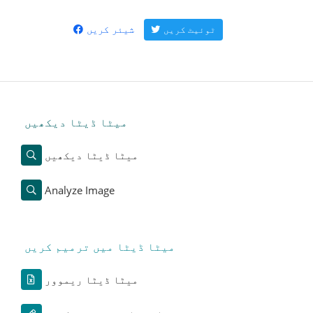
شیئر کریں
ٹوئیٹ کریں
میٹا ڈیٹا دیکھیں
میٹا ڈیٹا دیکھیں
Analyze Image
میٹا ڈیٹا میں ترمیم کریں
میٹا ڈیٹا ریموور