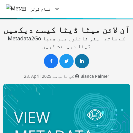
تمام ٹولز
آن لائن میٹا ڈیٹا کیسے دیکھیں
Metadata2Go کے ساتھ اپنی فائلوں میں چھپا
ڈیٹا دریافت کریں
Bianca Palmer
28. April 2025 کی جانب سے