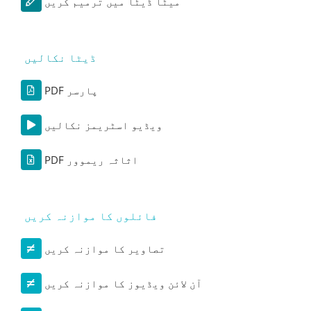
میٹا ڈیٹا میں ترمیم کریں
ڈیٹا نکالیں
PDF پارسر
ویڈیو اسٹریمز نکالیں
PDF اثاثہ ریموور
فائلوں کا موازنہ کریں
تصاویر کا موازنہ کریں
آن لائن ویڈیوز کا موازنہ کریں