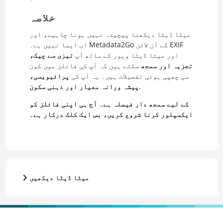
خلاصہ
میٹا ڈیٹا دیکھنا پیچیدہ نہیں ہونا چاہیے، اور
اب ایسا نہیں ہے۔ Metadata2Go کے آن لائن EXIF
اور میٹا ڈیٹا ویور کے ساتھ آپ
تیزی سے چیک،
تجزیہ اور سمجھ
سکتے ہیں کہ آپ کی فائلز میں کون
سی چھپی ہوئی تفصیلات ہیں۔ یہ آپ کی
پرائیویسی،
.
پیشہ ورانہ معیار اور ذہنی سکون
کے لیے سمجھ دار فیصلہ ہے۔ آج ہی اپنی فائلز کو
ایکسپلور کرنا شروع کریں، بس ایک کلک درکار ہے۔
میٹا ڈیٹا دیکھیں