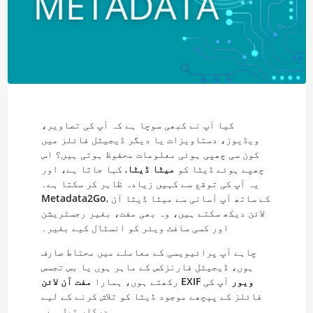
کیا آپ نے کبھی سوچا ہے کہ آپ کی تصاویر،
ویڈیوز، دستاویزات یا دیگر ڈیجیٹل فائلز میں
کون سی چھپی ہوئی معلومات محفوظ ہوتی ہیں؟ اس
چھپے ہوئے ڈیٹا کو
میٹا ڈیٹا
, کہا جاتا ہے، اور
یہ آپ کی توقع سے کہیں زیادہ ظاہر کر سکتا ہے۔
, کے ساتھ آپ آسانی سے میٹا ڈیٹا آن
Metadata2Go
لائن دیکھ سکتے ہیں، وہ بھی مفت، بغیر رجسٹریشن
اور کسی سافٹ ویئر کو انسٹال کیے بغیر۔
چاہے آپ پرائیویسی کے معاملے میں محتاط صارف
ہوں، ڈیجیٹل فارنزکس کے ماہر ہوں یا بس تجسس
مفت آن لائن EXIF ویور
آپ کی
رکھتے ہوں، ہمارا
فائلز کے پیچھے موجود ڈیٹا کو تلاش کرنے کے لیے
درکار ٹول ہے۔