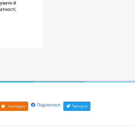
увати й
атності,
Поділитися
Закладка
Твітнути