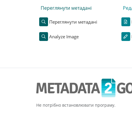
Переглянути метадані
Ред
Переглянути метадані
Analyze Image
Не потрібно встановлювати програму.