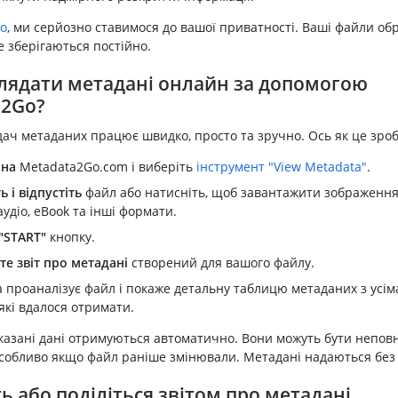
o
, ми серйозно ставимося до вашої приватності. Ваші файли о
е зберігаються постійно.
лядати метадані онлайн за допомогою
a2Go?
ач метаданих працює швидко, просто та зручно. Ось як це зроб
 на
Metadata2Go.com і виберіть
інструмент "View Metadata"
.
ь і відпустіть
файл або натисніть, щоб завантажити зображення,
аудіо, eBook та інші формати.
"START"
кнопку.
те звіт про метадані
створений для вашого файлу.
 проаналізує файл і покаже детальну таблицю метаданих з усіма 
які вдалося отримати.
азані дані отримуються автоматично. Вони можуть бути непов
собливо якщо файл раніше змінювали. Метадані надаються без 
ь або поділіться звітом про метадані