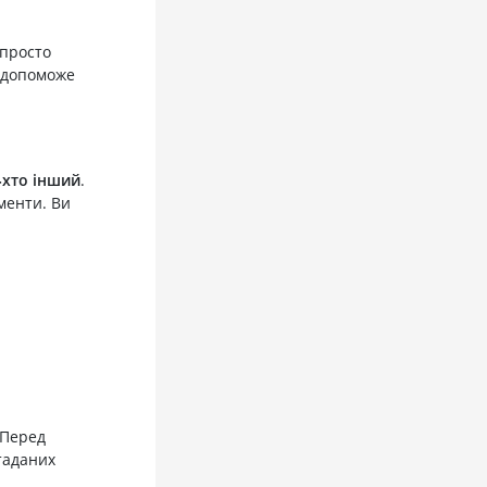
 просто
 допоможе
‑хто інший
.
менти. Ви
Перед
таданих