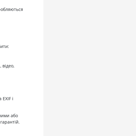
бробляються
ити:
 відео,
EXIF і
ними або
гарантій.