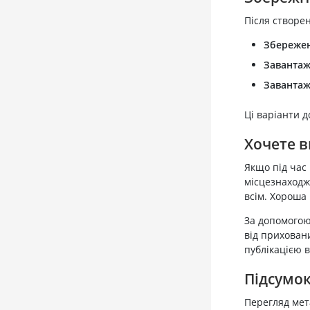
Після створен
Збережен
Завантаж
Завантаж
Ці варіанти д
Хочете в
Якщо під час
місцезнаходже
всім. Хороша 
За допомого
від прихован
публікацією в
Підсумо
Перегляд мета