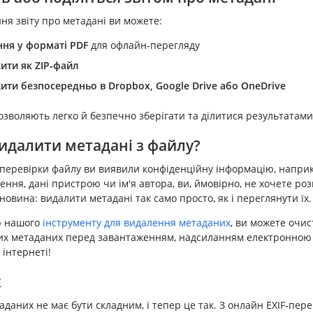
ня звіту про метадані ви можете:
ня у форматі PDF
для офлайн‑перегляду
ити як ZIP‑файл
ити безпосередньо в Dropbox, Google Drive або OneDrive
озволяють легко й безпечно зберігати та ділитися результатами
идалити метадані з файлу?
 перевірки файлу ви виявили конфіденційну інформацію, напри
ння, дані пристрою чи ім'я автора, ви, ймовірно, не хочете роз
новина: видалити метадані так само просто, як і переглянути їх.
ю нашого
інструменту для видалення метаданих
, ви можете очи
их метаданих перед завантаженням, надсиланням електронною
 інтернеті!
к
даних не має бути складним, і тепер це так. З онлайн EXIF‑пере