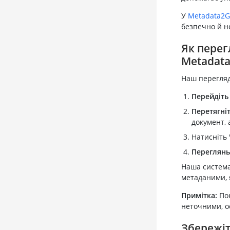
У
Metadata2G
безпечно й н
Як перег
Metadat
Наш перегляд
Перейдіть
Перетягніт
документ, 
Натисніть
Переглянь
Наша система
метаданими, 
Примітка:
Пок
неточними, о
Збережіт