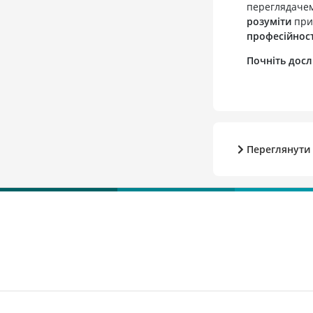
переглядаче
розуміти
прих
професійност
Почніть досл
Переглянути 