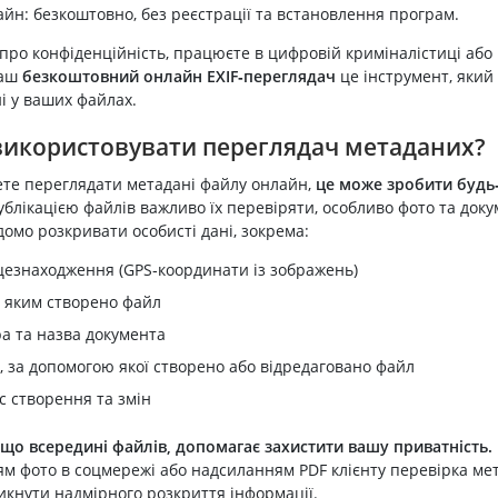
айн: безкоштовно, без реєстрації та встановлення програм.
 про конфіденційність, працюєте в цифровій криміналістиці або
наш
безкоштовний онлайн EXIF‑переглядач
це інструмент, який
і у ваших файлах.
використовувати переглядач метаданих?
те переглядати метадані файлу онлайн,
це може зробити будь
блікацією файлів важливо їх перевіряти, особливо фото та доку
омо розкривати особисті дані, зокрема:
цезнаходження (GPS‑координати із зображень)
, яким створено файл
ра та назва документа
 за допомогою якої створено або відредаговано файл
с створення та змін
 що всередині файлів, допомагає захистити вашу приватність.
м фото в соцмережі або надсиланням PDF клієнту перевірка ме
икнути надмірного розкриття інформації.