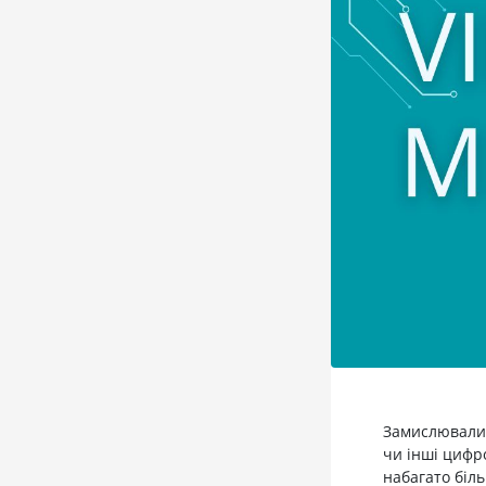
Замислювалис
чи інші цифр
набагато біл