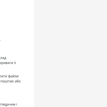
.
клад
кривати її
стити файли
 поштою або
глядачем і