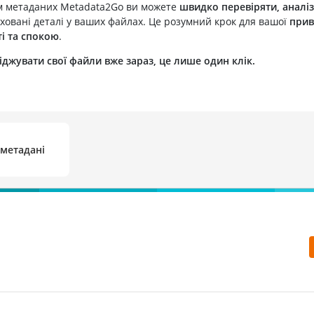
м метаданих Metadata2Go ви можете
швидко перевіряти, аналіз
овані деталі у ваших файлах. Це розумний крок для вашої
прив
і та спокою
.
іджувати свої файли вже зараз, це лише один клік.
метадані