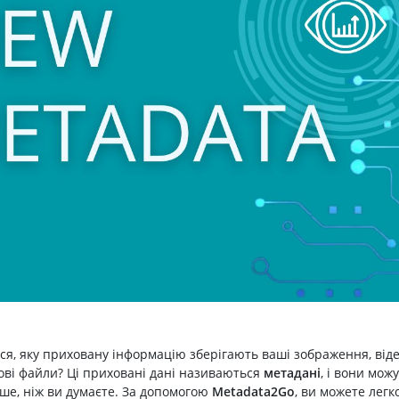
я, яку приховану інформацію зберігають ваші зображення, віде
ові файли? Ці приховані дані називаються
метадані
, і вони мож
ьше, ніж ви думаєте. За допомогою
Metadata2Go
, ви можете легк