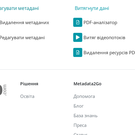
агувати метадані
Витягнути дані
Видалення метаданих
PDF-аналізатор
Редагувати метадані
Витяг відеопотоків
Видалення ресурсів PD
Рішення
Metadata2Go
Освіта
Допомога
Блог
База знань
Преса
Статус