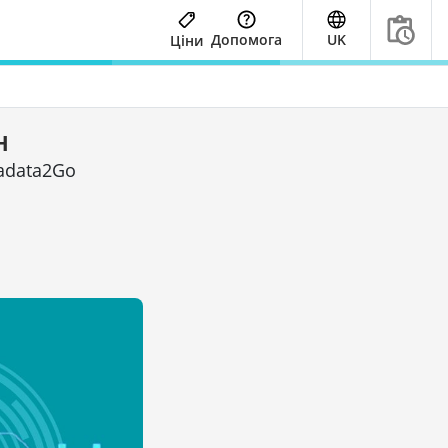
Допомога
UK
Ціни
н
tadata2Go