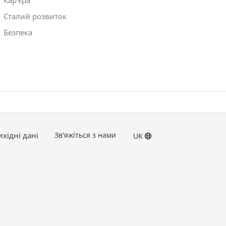
Кар'єра
Сталий розвиток
Безпека
ихідні дані
Зв'яжіться з нами
UK