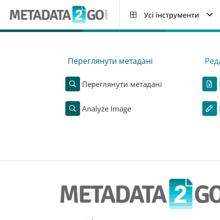
Усі інструменти
Переглянути метадані
Ред
Переглянути метадані
Analyze Image