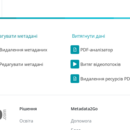
агувати метадані
Витягнути дані
Видалення метаданих
PDF-аналізатор
Редагувати метадані
Витяг відеопотоків
Видалення ресурсів PD
Рішення
Metadata2Go
Освіта
Допомога