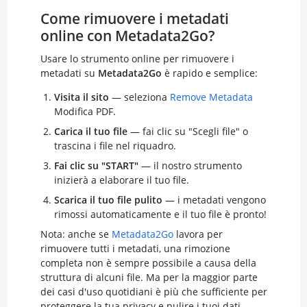
Come rimuovere i metadati
online con Metadata2Go?
Usare lo strumento online per rimuovere i
metadati su
Metadata2Go
è rapido e semplice:
Visita il sito
— seleziona
Remove Metadata
Modifica PDF.
Carica il tuo file
— fai clic su "Scegli file" o
trascina i file nel riquadro.
Fai clic su "START"
— il nostro strumento
inizierà a elaborare il tuo file.
Scarica il tuo file pulito
— i metadati vengono
rimossi automaticamente e il tuo file è pronto!
Nota: anche se
Metadata2Go
lavora per
rimuovere tutti i metadati, una rimozione
completa non è sempre possibile a causa della
struttura di alcuni file. Ma per la maggior parte
dei casi d'uso quotidiani è più che sufficiente per
proteggere la tua privacy e pulire i tuoi dati.